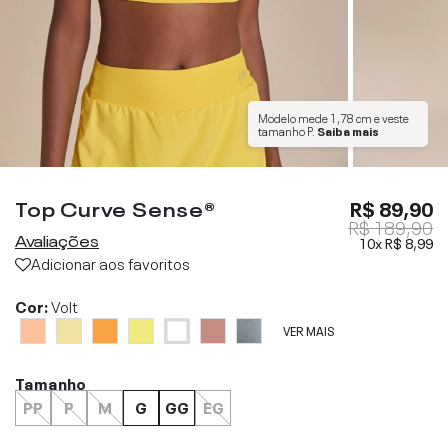
Modelo mede
1,78 cm
e veste
tamanho
P
.
Saiba mais
Top Curve Sense®
R$ 89,90
R$ 189,90
Avaliações
10x
R$ 8,99
Adicionar aos favoritos
Cor:
Volt
VER MAIS
Tamanho
PP
P
M
G
GG
EG