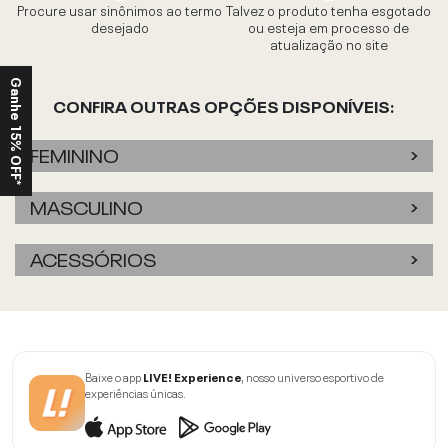
Procure usar sinônimos ao termo
Talvez o produto tenha esgotado
desejado
ou esteja em processo de
atualização no site
Ganhe 15% OFF*
CONFIRA OUTRAS OPÇÕES DISPONÍVEIS:
FEMININO
MASCULINO
ACESSÓRIOS
Baixe o app
LIVE! Experience
, nosso universo esportivo de
experiências únicas.