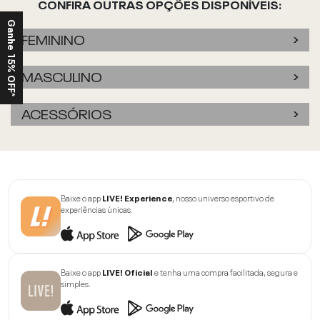
CONFIRA OUTRAS OPÇÕES DISPONÍVEIS:
Ganhe 15% OFF*
FEMININO
MASCULINO
ACESSÓRIOS
Baixe o app
LIVE! Experience
, nosso universo esportivo de
experiências únicas.
Baixe o app
LIVE! Oficial
e tenha uma compra facilitada, segura e
simples.