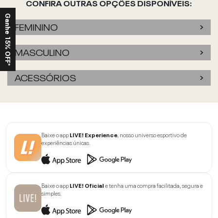
CONFIRA OUTRAS OPÇÕES DISPONÍVEIS:
Ganhe 15% OFF*
FEMININO
MASCULINO
ACESSÓRIOS
Baixe o app
LIVE! Experience
, nosso universo esportivo de
experiências únicas.
Baixe o app
LIVE! Oficial
e tenha uma compra facilitada, segura e
simples.