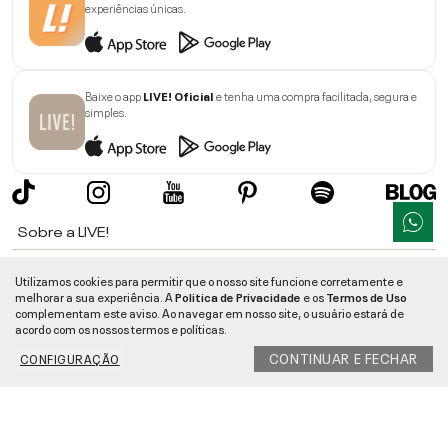
experiências únicas.
Baixe o app
LIVE! Oficial
e tenha uma compra facilitada, segura e
simples.
Sobre a LIVE!
Institucional
Utilizamos cookies para permitir que o nosso site funcione corretamente e
melhorar a sua experiência. A
Politica de Privacidade
e os
Termos de Uso
Informações
complementam este aviso. Ao navegar em nosso site, o usuário estará de
acordo com os nossos termos e políticas.
Ajuda
CONTINUAR E FECHAR
CONFIGURAÇÃO
Segurança e Qualidade
LIVE!
©
2026
- TODOS OS DIREITOS RESERVADOS -
RUA MANOEL FRANCISCO
DA COSTA, 1600 - BAIRRO VIEIRA - CEP 89257-207
-
JARAGUÁ DO SUL
/
SC
-
CNPJ:
05.108.435/0001-78
-
MAPA DO SITE