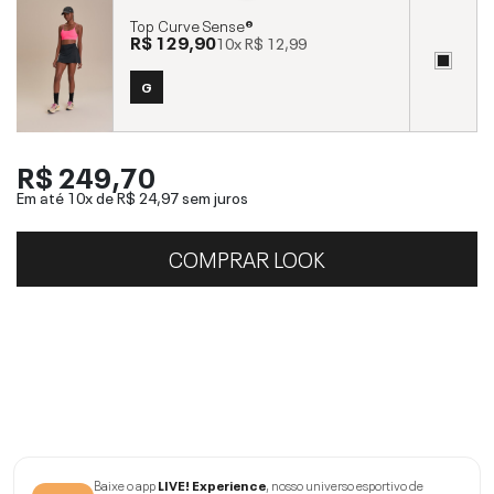
Top Curve Sense®
R$ 129,90
10x
R$ 12,99
G
R$ 249,70
Em até 10x de
R$ 24,97
sem juros
COMPRAR LOOK
Baixe o app
LIVE! Experience
, nosso universo esportivo de