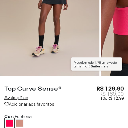
Modelo mede
1,78 cm
e veste
tamanho
P
.
Saiba mais
Top Curve Sense®
R$ 129,90
R$ 189,90
Avaliações
10x
R$ 12,99
Adicionar aos favoritos
Cor:
Euphoria