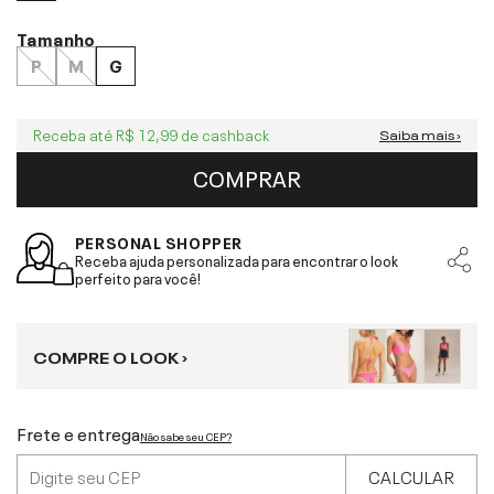
Tamanho
P
M
G
Receba até
R$ 12,99
de cashback
Saiba mais ›
COMPRAR
PERSONAL SHOPPER
Receba ajuda personalizada para encontrar o look
perfeito para você!
COMPRE O LOOK ›
Frete e entrega
Não sabe seu CEP?
CALCULAR