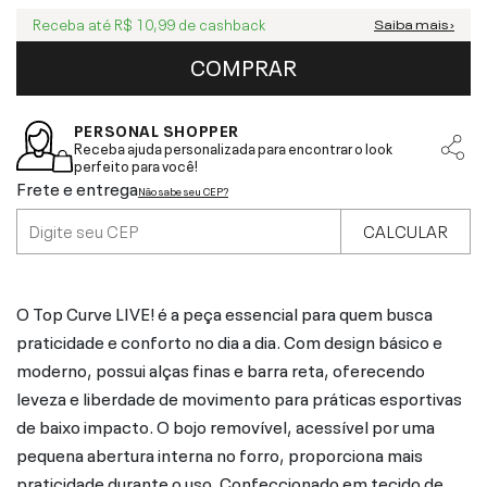
Receba até
R$ 10,99
de cashback
Saiba mais ›
COMPRAR
PERSONAL SHOPPER
Receba ajuda personalizada para encontrar o look
perfeito para você!
Frete e entrega
Não sabe seu CEP?
CALCULAR
O Top Curve LIVE! é a peça essencial para quem busca
praticidade e conforto no dia a dia. Com design básico e
moderno, possui alças finas e barra reta, oferecendo
leveza e liberdade de movimento para práticas esportivas
de baixo impacto. O bojo removível, acessível por uma
pequena abertura interna no forro, proporciona mais
praticidade durante o uso. Confeccionado em tecido de