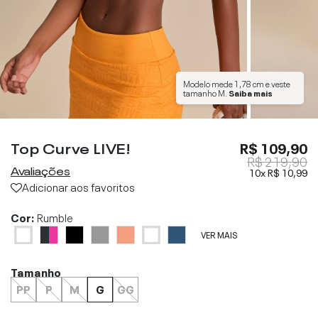
Modelo mede
1,78 cm
e veste
tamanho
M
.
Saiba mais
Top Curve LIVE!
R$ 109,90
R$ 219,90
Avaliações
10x
R$ 10,99
Adicionar aos favoritos
Cor:
Rumble
VER MAIS
Tamanho
PP
P
M
G
GG