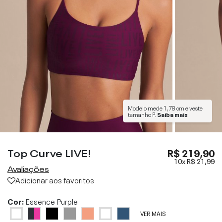
Modelo mede
1,78 cm
e veste
tamanho
P
.
Saiba mais
Top Curve LIVE!
R$ 219,90
10x
R$ 21,99
Avaliações
Adicionar aos favoritos
Cor:
Essence Purple
VER MAIS