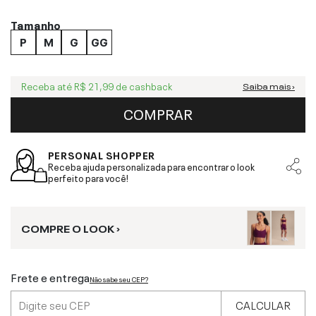
Tamanho
P
M
G
GG
Receba até
R$ 21,99
de cashback
Saiba mais ›
COMPRAR
PERSONAL SHOPPER
Receba ajuda personalizada para encontrar o look
perfeito para você!
COMPRE O LOOK ›
Frete e entrega
Não sabe seu CEP?
CALCULAR