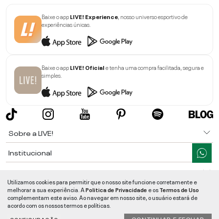
Baixe o app
LIVE! Experience
, nosso universo esportivo de
experiências únicas.
Baixe o app
LIVE! Oficial
e tenha uma compra facilitada, segura e
simples.
Sobre a LIVE!
Institucional
Informações
Utilizamos cookies para permitir que o nosso site funcione corretamente e
melhorar a sua experiência. A
Politica de Privacidade
e os
Termos de Uso
Ajuda
complementam este aviso. Ao navegar em nosso site, o usuário estará de
acordo com os nossos termos e políticas.
Segurança e Qualidade