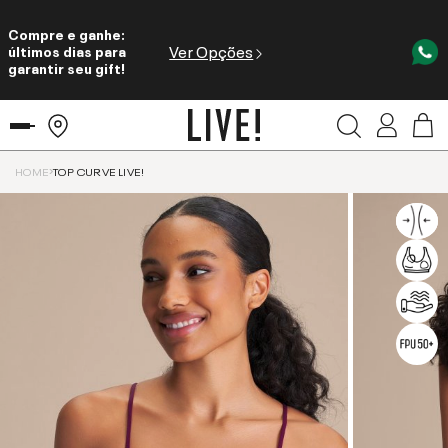
Compre e ganhe:
Ver Opções
últimos dias para
garantir seu gift!
HOME
TOP CURVE LIVE!