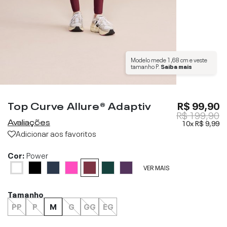
Modelo mede
1,68 cm
e veste
tamanho
P
.
Saiba mais
Top Curve Allure® Adaptiv
R$ 99,90
R$ 199,90
Avaliações
10x
R$ 9,99
Adicionar aos favoritos
Cor:
Power
VER MAIS
Tamanho
PP
P
M
G
GG
EG