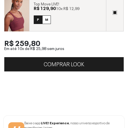
Top Move LIVE!
R$ 129,90
10x
R$ 12,99
P
M
R$ 259,80
Em até 10x de
R$ 25,98
sem juros
COMPRAR LOOK
Baixe o app
LIVE! Experience
, nosso universo esportivo de
experiências únicas.