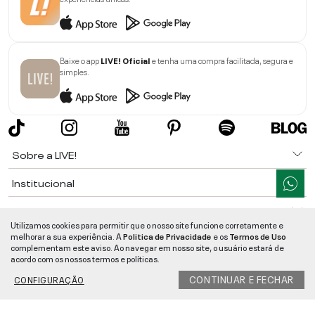
Baixe o app
LIVE! Oficial
e tenha uma compra facilitada, segura e
simples.
Sobre a LIVE!
Institucional
Informações
Utilizamos cookies para permitir que o nosso site funcione corretamente e
melhorar a sua experiência. A
Politica de Privacidade
e os
Termos de Uso
Ajuda
complementam este aviso. Ao navegar em nosso site, o usuário estará de
acordo com os nossos termos e políticas.
Segurança e Qualidade
CONTINUAR E FECHAR
CONFIGURAÇÃO
LIVE!
©
2026
- TODOS OS DIREITOS RESERVADOS -
RUA MANOEL FRANCISCO
DA COSTA, 1600 - BAIRRO VIEIRA - CEP 89257-207
-
JARAGUÁ DO SUL
/
SC
-
CNPJ:
05.108.435/0001-78
-
MAPA DO SITE