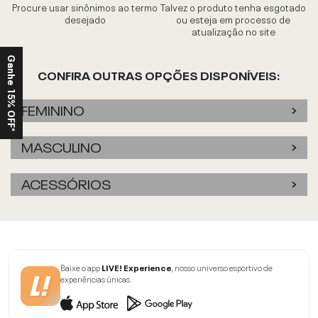
Procure usar sinônimos ao termo
Talvez o produto tenha esgotado
desejado
ou esteja em processo de
atualização no site
Ganhe 15% OFF*
CONFIRA OUTRAS OPÇÕES DISPONÍVEIS:
FEMININO
MASCULINO
ACESSÓRIOS
Baixe o app
LIVE! Experience
, nosso universo esportivo de
experiências únicas.