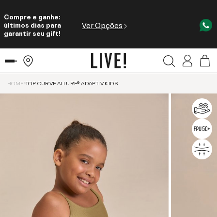
Compre e ganhe:
Ver Opções
últimos dias para
garantir seu gift!
HOME
TOP CURVE ALLURE® ADAPTIV KIDS