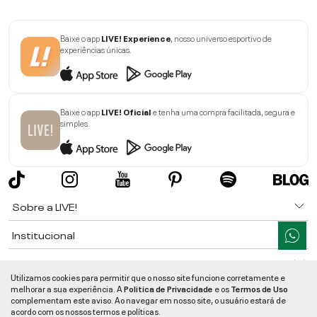
Baixe o app
LIVE! Experience
, nosso universo esportivo de
experiências únicas.
Baixe o app
LIVE! Oficial
e tenha uma compra facilitada, segura e
simples.
Sobre a LIVE!
Institucional
Informações
Utilizamos cookies para permitir que o nosso site funcione corretamente e
melhorar a sua experiência. A
Politica de Privacidade
e os
Termos de Uso
Ajuda
complementam este aviso. Ao navegar em nosso site, o usuário estará de
acordo com os nossos termos e políticas.