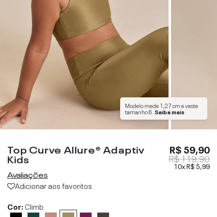
Modelo mede
1,27 cm
e veste
tamanho
6
.
Saiba mais
Top Curve Allure® Adaptiv
R$ 59,90
Kids
R$ 119,90
10x
R$ 5,99
Avaliações
Adicionar aos favoritos
Cor:
Climb