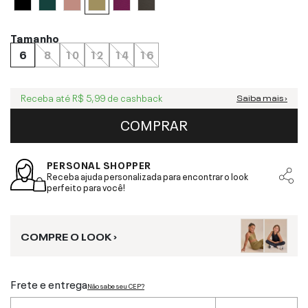
Tamanho
6
8
10
12
14
16
Receba até
R$ 5,99
de cashback
Saiba mais ›
COMPRAR
PERSONAL SHOPPER
Receba ajuda personalizada para encontrar o look
perfeito para você!
COMPRE O LOOK ›
Frete e entrega
Não sabe seu CEP?