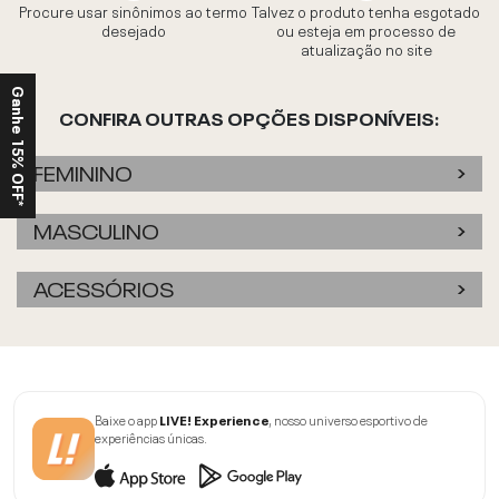
Procure usar sinônimos ao termo
Talvez o produto tenha esgotado
desejado
ou esteja em processo de
atualização no site
Ganhe 15% OFF*
CONFIRA OUTRAS OPÇÕES DISPONÍVEIS:
FEMININO
MASCULINO
ACESSÓRIOS
Baixe o app
LIVE! Experience
, nosso universo esportivo de
experiências únicas.