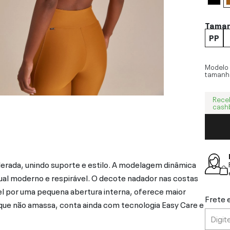
Tama
PP
Modelo
tamanh
Rece
cash
derada, unindo suporte e estilo. A modelagem dinâmica
ual moderno e respirável. O decote nadador nas costas
el por uma pequena abertura interna, oferece maior
Frete 
 que não amassa, conta ainda com tecnologia Easy Care e