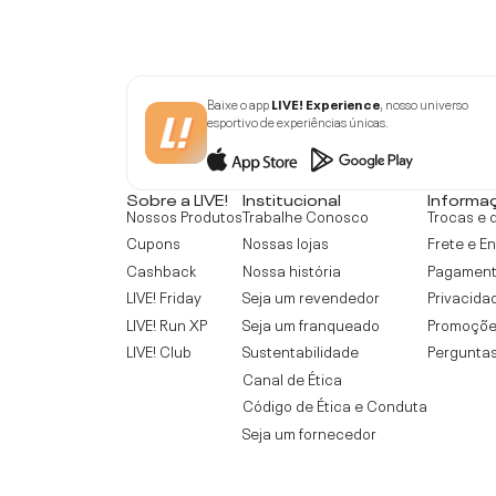
Baixe o app
LIVE! Experience
, nosso universo
esportivo de experiências únicas.
Sobre a LIVE!
Institucional
Informa
Nossos Produtos
Trabalhe Conosco
Trocas e 
Cupons
Nossas lojas
Frete e E
Cashback
Nossa história
Pagamen
LIVE! Friday
Seja um revendedor
Privacida
LIVE! Run XP
Seja um franqueado
Promoçõe
LIVE! Club
Sustentabilidade
Perguntas
Canal de Ética
Código de Ética e Conduta
Seja um fornecedor