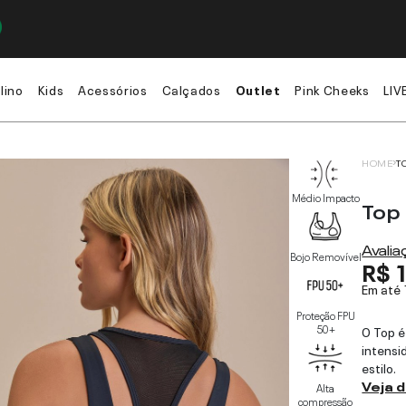
lino
Kids
Acessórios
Calçados
Outlet
Pink Cheeks
LIV
HOME
T
Médio Impacto
Top 
Avali
Bojo Removível
R$ 
Em até
Proteção FPU
50+
O Top é
intensi
estilo.
Veja 
Alta
compressão