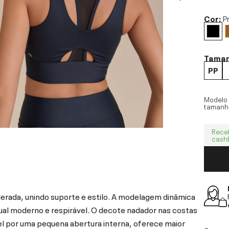
Cor:
P
Tama
PP
Modelo
tamanh
Rece
cash
derada, unindo suporte e estilo. A modelagem dinâmica
ual moderno e respirável. O decote nadador nas costas
el por uma pequena abertura interna, oferece maior