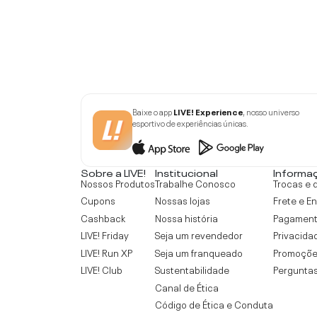
Baixe o app
LIVE! Experience
, nosso universo
esportivo de experiências únicas.
Sobre a LIVE!
Institucional
Informa
Nossos Produtos
Trabalhe Conosco
Trocas e 
Cupons
Nossas lojas
Frete e E
Cashback
Nossa história
Pagamen
LIVE! Friday
Seja um revendedor
Privacida
LIVE! Run XP
Seja um franqueado
Promoçõe
LIVE! Club
Sustentabilidade
Perguntas
Canal de Ética
Código de Ética e Conduta