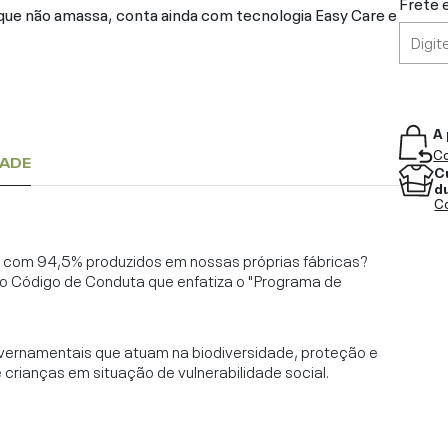
Frete 
 que não amassa, conta ainda com tecnologia Easy Care e
A 
Co
DADE
C
d
Co
l, com 94,5% produzidos em nossas próprias fábricas?
o Código de Conduta que enfatiza o "Programa de
vernamentais que atuam na biodiversidade, proteção e
rianças em situação de vulnerabilidade social.