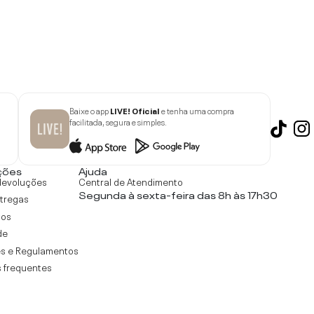
Baixe o app
LIVE! Oficial
e tenha uma compra
facilitada, segura e simples.
ções
Ajuda
devoluções
Central de Atendimento
Segunda à sexta-feira das 8h às 17h30
ntregas
tos
de
s e Regulamentos
 frequentes