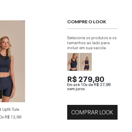
COMPRE O LOOK
Selecione os produtos e os
tamanhos ao lado para
incluir em sua sacola.
R$ 279,80
Em até 10x de
R$ 27,98
sem juros
P
 Upfit Tule
COMPRAR LOOK
0x
R$ 12,99