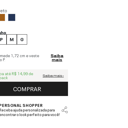
reto
nho
P
M
G
 mede
1,72 cm
e veste
Saiba
o
P
.
mais
ba até
R$ 14,99
de
Saiba mais ›
back
COMPRAR
PERSONAL SHOPPER
Receba ajuda personalizada para
encontrar o look perfeito para você!