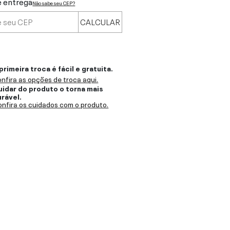
e entrega
Não sabe seu CEP?
CALCULAR
primeira troca é fácil e gratuita.
nfira as opções de troca aqui.
uidar do produto o torna mais
urável.
nfira os cuidados com o produto.