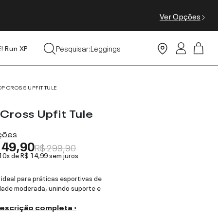
Ver Opções
Tops
Pesquisar:
Leggings
E! Run XP
Moda Praia
OP CROSS UPFIT TULE
Cross Upfit Tule
ações
149,90
R$ 299,90
 10x de
R$ 14,99
sem juros
 ideal para práticas esportivas de
dade moderada, unindo suporte e
descrição completa ›