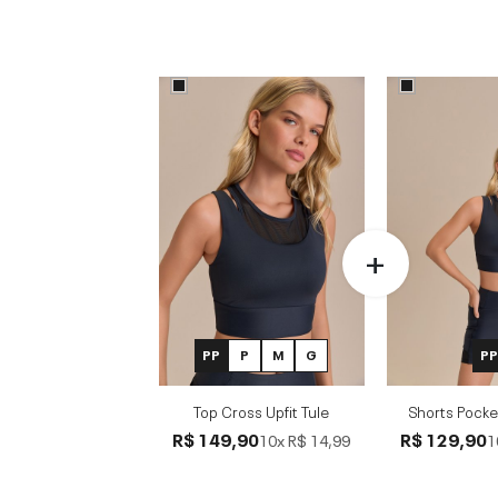
PP
P
M
G
P
Top Cross Upfit Tule
Shorts Pocket
R$ 149,90
R$ 129,90
10x
R$ 14,99
1