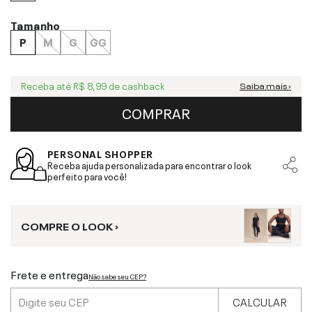
Tamanho
P
M
G
GG
Receba até
R$ 8,99
de cashback
Saiba mais ›
COMPRAR
PERSONAL SHOPPER
Receba ajuda personalizada para encontrar o look
perfeito para você!
COMPRE O LOOK ›
Frete e entrega
Não sabe seu CEP?
CALCULAR