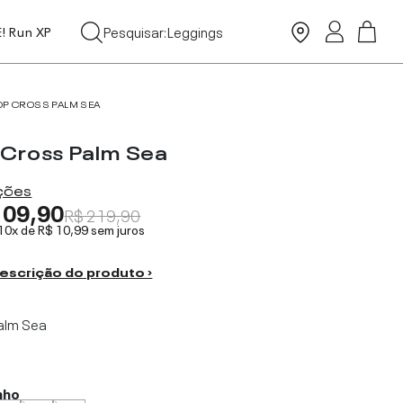
Tops
Pesquisar:
Leggings
E! Run XP
Moda Praia
OP CROSS PALM SEA
 Cross Palm Sea
ações
109,90
R$ 219,90
 10x de
R$ 10,99
sem juros
escrição do produto ›
alm Sea
nho