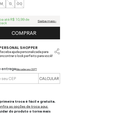
M
G
GG
ba até
R$ 10,99
de
Saiba mais ›
back
COMPRAR
PERSONAL SHOPPER
Receba ajuda personalizada para
encontrar o look perfeito para você!
e entrega
Não sabe seu CEP?
CALCULAR
primeira troca é fácil e gratuita.
nfira as opções de troca aqui.
uidar do produto o torna mais