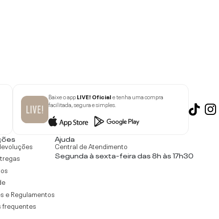
Baixe o app
LIVE! Oficial
e tenha uma compra
facilitada, segura e simples.
ções
Ajuda
devoluções
Central de Atendimento
Segunda à sexta-feira das 8h às 17h30
ntregas
tos
de
s e Regulamentos
 frequentes