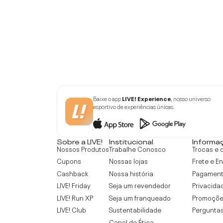
Baixe o app
LIVE! Experience
, nosso universo
esportivo de experiências únicas.
Sobre a LIVE!
Institucional
Informa
Nossos Produtos
Trabalhe Conosco
Trocas e 
Cupons
Nossas lojas
Frete e E
Cashback
Nossa história
Pagamen
LIVE! Friday
Seja um revendedor
Privacida
LIVE! Run XP
Seja um franqueado
Promoçõe
LIVE! Club
Sustentabilidade
Perguntas
Canal de Ética