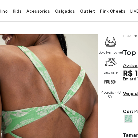
lino
Kids
Acessórios
Calçados
Outlet
Pink Cheeks
LIV
HOME
T
Top
Bojo Removível
Avali
R$ 
Easy care
Em até
Proteção FPU
Veja d
50+
Cor:
P
Tama