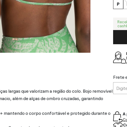
P
Rece
cash
Frete 
as largas que valorizam a região do colo. Bojo removível
macio, além de alças de ombro cruzadas, garantindo
+ mantendo o corpo confortável e protegido durante o
A 
Co
C