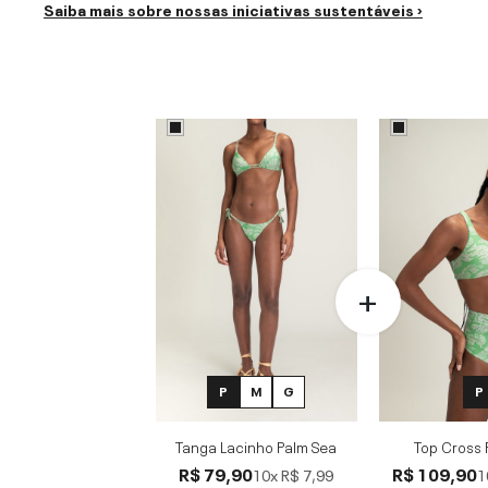
Saiba mais sobre nossas iniciativas sustentáveis ›
P
M
G
P
Tanga Lacinho Palm Sea
Top Cross 
R$ 79,90
R$ 109,90
10x
R$ 7,99
1