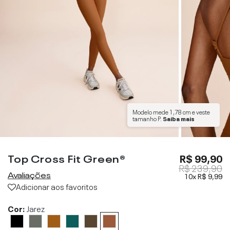
Modelo mede
1,78 cm
e veste
tamanho
P
.
Saiba mais
Top Cross Fit Green®
R$ 99,90
R$ 239,90
Avaliações
10x
R$ 9,99
Adicionar aos favoritos
Cor:
Jarez