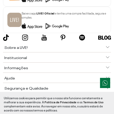
Baixe o app
LIVE! Oficial
e tenha uma compra facilitada, segura e
simples.
Sobre a LIVE!
Institucional
Informações
Ajuda
Segurança e Qualidade
LIVE!
©
2026
- TODOS OS DIREITOS RESERVADOS -
RUA MANOEL FRANCISCO
Utilizamos cookies para permitir que o nosso site funcione corretamente e
DA COSTA, 1600 - BAIRRO VIEIRA - CEP 89257-207
-
JARAGUÁ DO SUL
/
SC
-
melhorar a sua experiência. A
Politica de Privacidade
e os
Termos de Uso
CNPJ:
05.108.435/0001-78
-
MAPA DO SITE
complementam este aviso. Ao navegar em nosso site, o usuário estará de
acordo com os nossos termos e políticas.