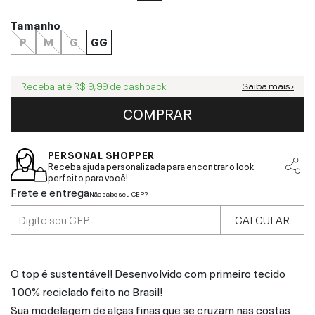
Tamanho
P
M
G
GG
Receba até
R$ 9,99
de cashback
Saiba mais ›
COMPRAR
PERSONAL SHOPPER
Receba ajuda personalizada para encontrar o look
perfeito para você!
Frete e entrega
Não sabe seu CEP?
CALCULAR
O top é sustentável! Desenvolvido com primeiro tecido
100% reciclado feito no Brasil!
Sua modelagem de alças finas que se cruzam nas costas