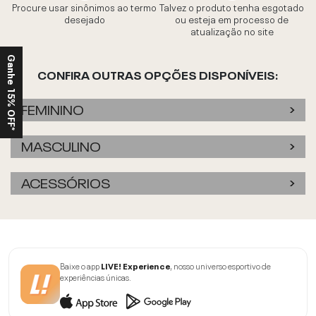
Procure usar sinônimos ao termo
Talvez o produto tenha esgotado
desejado
ou esteja em processo de
atualização no site
Ganhe 15% OFF*
CONFIRA OUTRAS OPÇÕES DISPONÍVEIS:
FEMININO
MASCULINO
ACESSÓRIOS
Baixe o app
LIVE! Experience
, nosso universo esportivo de
experiências únicas.