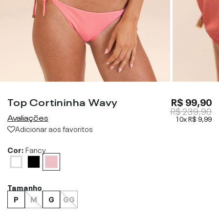
Top Cortininha Wavy
R$ 99,90
R$ 239,90
Avaliações
10x
R$ 9,99
Adicionar aos favoritos
Cor:
Fancy
Tamanho
P
M
G
GG