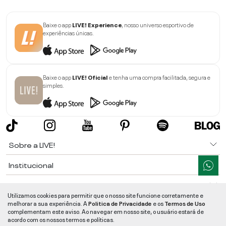
Baixe o app
LIVE! Experience
, nosso universo esportivo de
experiências únicas.
Baixe o app
LIVE! Oficial
e tenha uma compra facilitada, segura e
simples.
Sobre a LIVE!
Institucional
Informações
Utilizamos cookies para permitir que o nosso site funcione corretamente e
melhorar a sua experiência. A
Politica de Privacidade
e os
Termos de Uso
Ajuda
complementam este aviso. Ao navegar em nosso site, o usuário estará de
acordo com os nossos termos e políticas.
Segurança e Qualidade