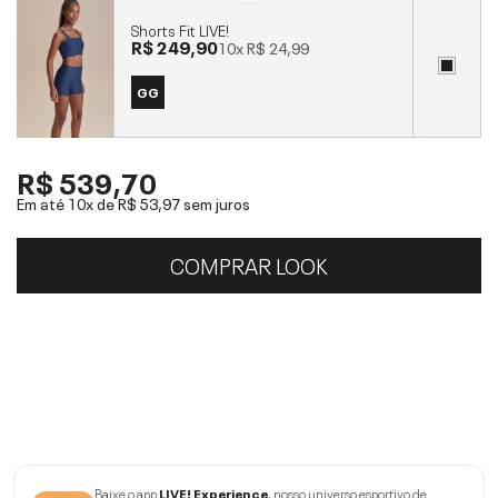
Shorts Fit LIVE!
R$ 249,90
10x
R$ 24,99
GG
R$ 539,70
Em até 10x de
R$ 53,97
sem juros
COMPRAR LOOK
Baixe o app
LIVE! Experience
, nosso universo esportivo de