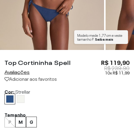
Modelo mede
1,77 cm
e veste
tamanho
P
.
Saiba mais
Top Cortininha Spell
R$ 119,90
R$ 239,90
Avaliações
10x
R$ 11,99
Adicionar aos favoritos
Cor:
Strellar
Tamanho
P
M
G