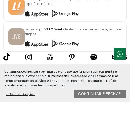
experiências únicas.
Baixe o app
LIVE! Oficial
e tenha uma compra facilitada, segura e
simples.
Sobre a LIVE!
Utilizamos cookies para permitir que o nosso site funcione corretamente e
melhorar a sua experiência. A
Politica de Privacidade
e os
Termos de Uso
Institucional
complementam este aviso. Ao navegar em nosso site, o usuário estará de
acordo com os nossos termos e políticas.
Informações
CONTINUAR E FECHAR
CONFIGURAÇÃO
Ajuda
Segurança e Qualidade
LIVE!
©
2026
- TODOS OS DIREITOS RESERVADOS -
RUA MANOEL FRANCISCO
DA COSTA, 1600 - BAIRRO VIEIRA - CEP 89257-207
-
JARAGUÁ DO SUL
/
SC
-