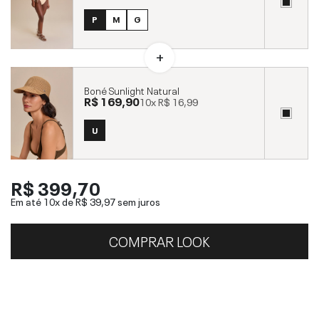
P
M
G
Boné Sunlight Natural
R$ 169,90
10x
R$ 16,99
U
R$ 399,70
Em até 10x de
R$ 39,97
sem juros
COMPRAR LOOK