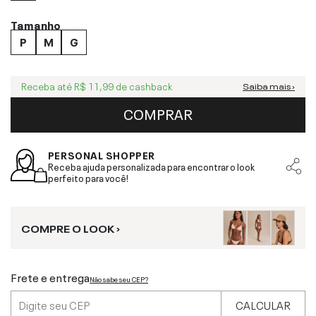
Tamanho
P
M
G
Receba até
R$ 11,99
de cashback
Saiba mais ›
COMPRAR
PERSONAL SHOPPER
Receba ajuda personalizada para encontrar o look
perfeito para você!
COMPRE O LOOK ›
Frete e entrega
Não sabe seu CEP?
CALCULAR