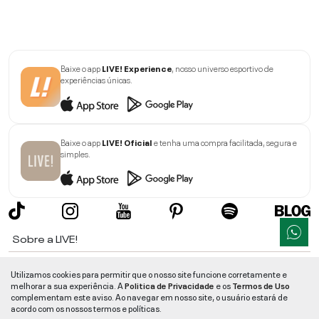
Baixe o app
LIVE! Experience
, nosso universo esportivo de
experiências únicas.
Baixe o app
LIVE! Oficial
e tenha uma compra facilitada, segura e
simples.
Sobre a LIVE!
Institucional
Utilizamos cookies para permitir que o nosso site funcione corretamente e
melhorar a sua experiência. A
Politica de Privacidade
e os
Termos de Uso
Informações
complementam este aviso. Ao navegar em nosso site, o usuário estará de
acordo com os nossos termos e políticas.