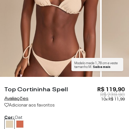
Modelo mede
1,78 cm
e veste
tamanho
M
.
Saiba mais
Top Cortininha Spell
R$ 119,90
R$ 239,90
Avaliações
10x
R$ 11,99
Adicionar aos favoritos
Cor:
Oat