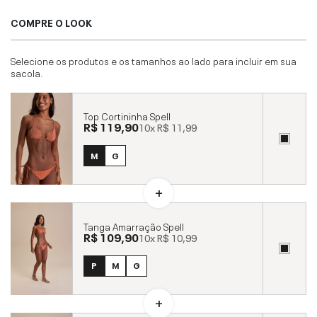
COMPRE O LOOK
Selecione os produtos e os tamanhos ao lado para incluir em sua
sacola.
Top Cortininha Spell
R$ 119,90
10x
R$ 11,99
M
G
Tanga Amarração Spell
R$ 109,90
10x
R$ 10,99
P
M
G