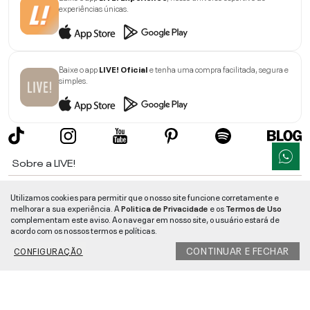
experiências únicas.
Baixe o app
LIVE! Oficial
e tenha uma compra facilitada, segura e
simples.
Sobre a LIVE!
Institucional
Utilizamos cookies para permitir que o nosso site funcione corretamente e
melhorar a sua experiência. A
Politica de Privacidade
e os
Termos de Uso
Informações
complementam este aviso. Ao navegar em nosso site, o usuário estará de
acordo com os nossos termos e políticas.
Ajuda
CONTINUAR E FECHAR
CONFIGURAÇÃO
Segurança e Qualidade
LIVE!
©
2026
- TODOS OS DIREITOS RESERVADOS -
RUA MANOEL FRANCISCO
DA COSTA, 1600 - BAIRRO VIEIRA - CEP 89257-207
-
JARAGUÁ DO SUL
/
SC
-