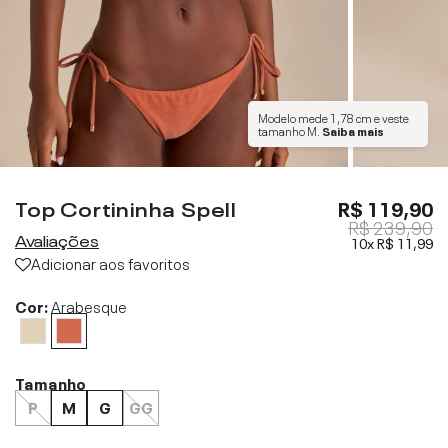
Modelo mede
1,78 cm
e veste
tamanho
M
.
Saiba mais
Top Cortininha Spell
R$ 119,90
R$ 239,90
Avaliações
10x
R$ 11,99
Adicionar aos favoritos
Cor:
Arabesque
Tamanho
P
M
G
GG