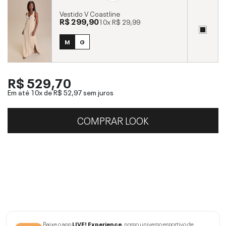
Vestido V Coastline
R$ 299,90
10x
R$ 29,99
M
G
R$ 529,70
Em até 10x de
R$ 52,97
sem juros
COMPRAR LOOK
Baixe o app
LIVE! Experience
, nosso universo esportivo de