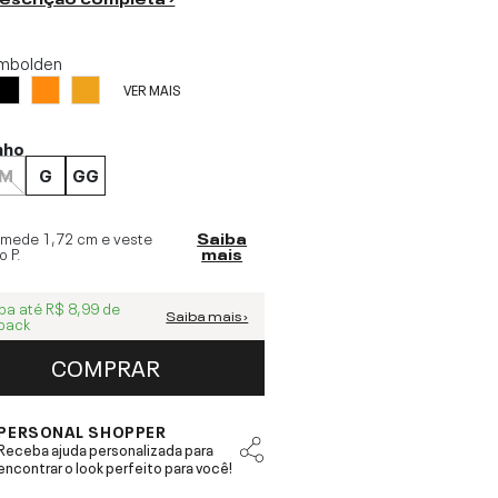
mbolden
VER MAIS
nho
M
G
GG
 mede
1,72 cm
e veste
Saiba
o
P
.
mais
ba até
R$ 8,99
de
Saiba mais ›
back
COMPRAR
PERSONAL SHOPPER
Receba ajuda personalizada para
encontrar o look perfeito para você!