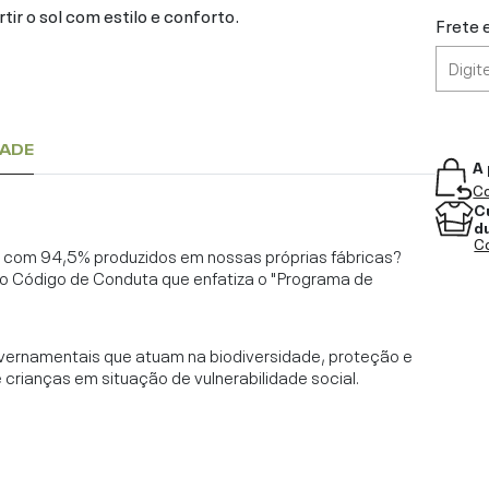
tir o sol com estilo e conforto.
Frete 
DADE
A 
Co
C
d
Co
l, com 94,5% produzidos em nossas próprias fábricas?
o Código de Conduta que enfatiza o "Programa de
vernamentais que atuam na biodiversidade, proteção e
rianças em situação de vulnerabilidade social.