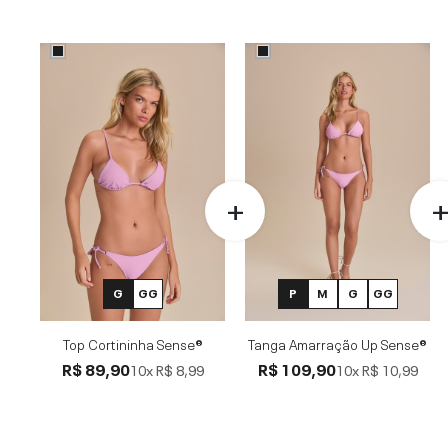
G
GG
P
M
G
GG
Top Cortininha Sense®
Tanga Amarração Up Sense®
R$ 89,90
R$ 109,90
10x
R$ 8,99
10x
R$ 10,99