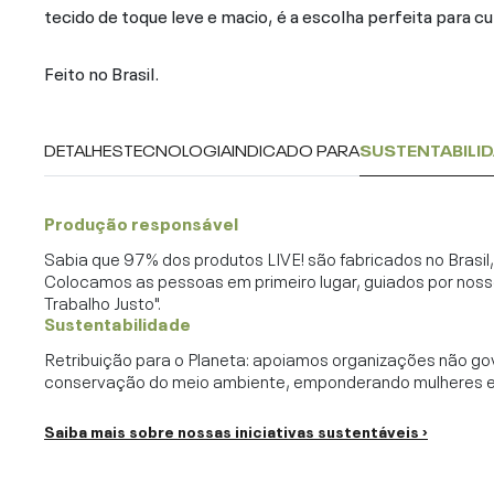
tecido de toque leve e macio, é a escolha perfeita para cur
Feito no Brasil.
DETALHES
TECNOLOGIA
INDICADO PARA
SUSTENTABILI
Produção responsável
Sabia que 97% dos produtos LIVE! são fabricados no Brasi
Colocamos as pessoas em primeiro lugar, guiados por noss
Trabalho Justo".
Sustentabilidade
Retribuição para o Planeta: apoiamos organizações não go
conservação do meio ambiente, emponderando mulheres e c
Saiba mais sobre nossas iniciativas sustentáveis ›