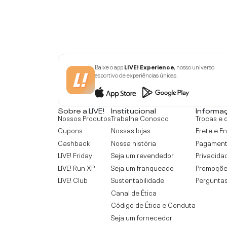
Baixe o app
LIVE! Experience
, nosso universo
esportivo de experiências únicas.
Sobre a LIVE!
Institucional
Informa
Nossos Produtos
Trabalhe Conosco
Trocas e 
Cupons
Nossas lojas
Frete e E
Cashback
Nossa história
Pagamen
LIVE! Friday
Seja um revendedor
Privacida
LIVE! Run XP
Seja um franqueado
Promoçõe
LIVE! Club
Sustentabilidade
Perguntas
Canal de Ética
Código de Ética e Conduta
Seja um fornecedor