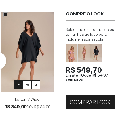
COMPRE O LOOK
Selecione os produtos e os
tamanhos ao lado para
incluir em sua sacola.
R$ 549,70
Em até 10x de
R$ 54,97
sem juros
P
M
G
Kaftan V Wide
COMPRAR LOOK
R$ 349,90
10x
R$ 34,99