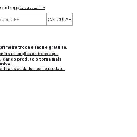
e entrega
Não sabe seu CEP?
CALCULAR
primeira troca é fácil e gratuita.
nfira as opções de troca aqui.
uidar do produto o torna mais
urável.
nfira os cuidados com o produto.