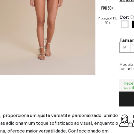
Cor:
E
Proteção FPU
50+
Tama
P
Modelo
tamanh
Rece
cash
, proporciona um ajuste versátil e personalizado, unindo
s adicionam um toque sofisticado ao visual, enquanto o
rna, oferece maior versatilidade. Confeccionado em