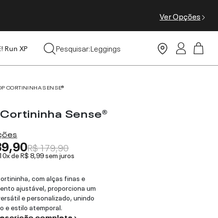
Ver Opções
Tops
Pesquisar:
Leggings
E! Run XP
Moda Praia
OP CORTININHA SENSE®
 Cortininha Sense®
ações
89,90
R$ 179,90
 10x de
R$ 8,99
sem juros
ortininha, com alças finas e
nto ajustável, proporciona um
versátil e personalizado, unindo
o e estilo atemporal.
descrição completa ›