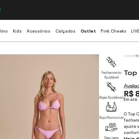
lino
Kids
Acessórios
Calçados
Outlet
Pink Cheeks
LIV
HOME
T
Top
Fechamento
Ajustável
Avali
R$ 
Alças Ajustáveis
Em até
O Top C
Bojo Removível
fechame
ajuste 
confort
Easy care
Veja 