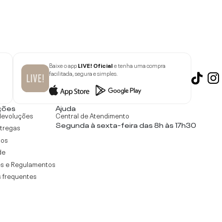
Baixe o app
LIVE! Oficial
e tenha uma compra
facilitada, segura e simples.
ções
Ajuda
devoluções
Central de Atendimento
Segunda à sexta-feira das 8h às 17h30
ntregas
tos
de
s e Regulamentos
 frequentes