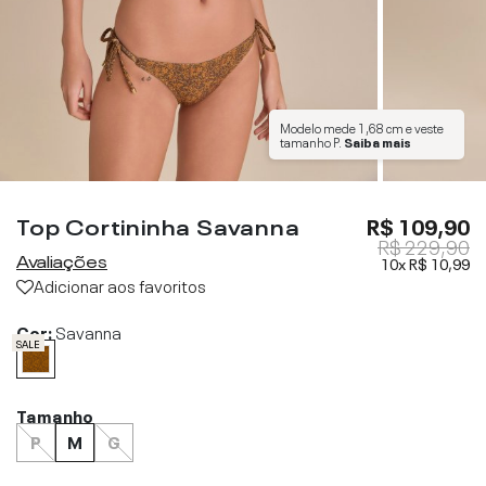
Modelo mede
1,68 cm
e veste
tamanho
P
.
Saiba mais
Top Cortininha Savanna
R$ 109,90
R$ 229,90
Avaliações
10x
R$ 10,99
Adicionar aos favoritos
Cor:
Savanna
SALE
Tamanho
P
M
G