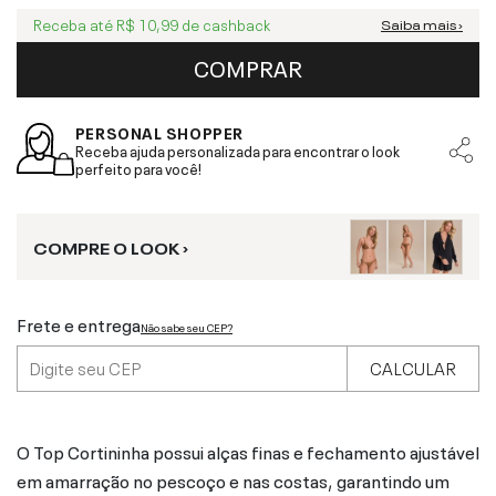
Receba até
R$ 10,99
de cashback
Saiba mais ›
COMPRAR
PERSONAL SHOPPER
Receba ajuda personalizada para encontrar o look
perfeito para você!
COMPRE O LOOK ›
Frete e entrega
Não sabe seu CEP?
CALCULAR
O Top Cortininha possui alças finas e fechamento ajustável
em amarração no pescoço e nas costas, garantindo um