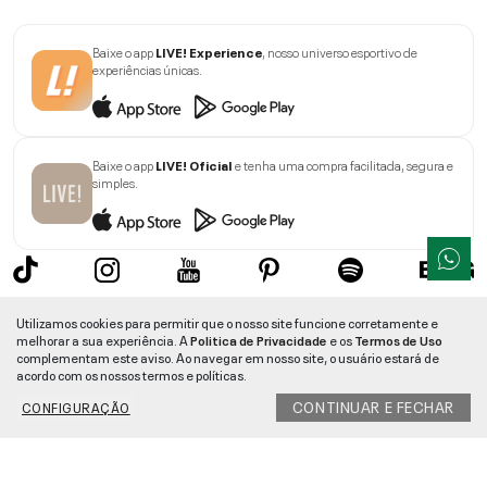
Baixe o app
LIVE! Experience
, nosso universo esportivo de
experiências únicas.
Baixe o app
LIVE! Oficial
e tenha uma compra facilitada, segura e
simples.
Sobre a LIVE!
Utilizamos cookies para permitir que o nosso site funcione corretamente e
melhorar a sua experiência. A
Politica de Privacidade
e os
Termos de Uso
Institucional
complementam este aviso. Ao navegar em nosso site, o usuário estará de
acordo com os nossos termos e políticas.
Informações
CONTINUAR E FECHAR
CONFIGURAÇÃO
Ajuda
Segurança e Qualidade