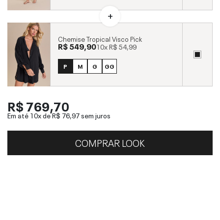
Chemise Tropical Visco Pick
R$ 549,90
10x
R$ 54,99
P
M
G
GG
R$ 769,70
Em até 10x de
R$ 76,97
sem juros
COMPRAR LOOK