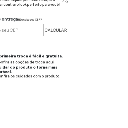
encontrar o look perfeito para você!
e entrega
Não sabe seu CEP?
CALCULAR
primeira troca é fácil e gratuita.
nfira as opções de troca aqui.
uidar do produto o torna mais
urável.
nfira os cuidados com o produto.