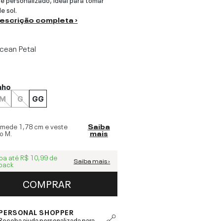
e sol.
descrição completa ›
cean Petal
nho
M
G
GG
 mede
1,78 cm
e veste
Saiba
o
M
.
mais
ba até
R$ 10,99
de
Saiba mais ›
back
COMPRAR
PERSONAL SHOPPER
Receba ajuda personalizada para