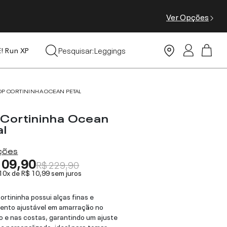
Ver Opções
Tops
Pesquisar:
Leggings
E! Run XP
Moda Praia
OP CORTININHA OCEAN PETAL
 Cortininha Ocean
al
ações
109,90
R$ 229,90
 10x de
R$ 10,99
sem juros
ortininha possui alças finas e
ento ajustável em amarração no
 e nas costas, garantindo um ajuste
l e personalizado, ideal para tomar