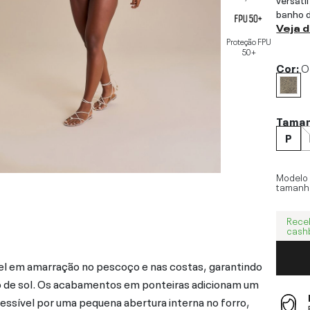
banho d
Veja 
Proteção FPU
50+
Cor:
O
Tama
P
Modelo
tamanh
Rece
cash
vel em amarração no pescoço e nas costas, garantindo
nho de sol. Os acabamentos em ponteiras adicionam um
cessível por uma pequena abertura interna no forro,