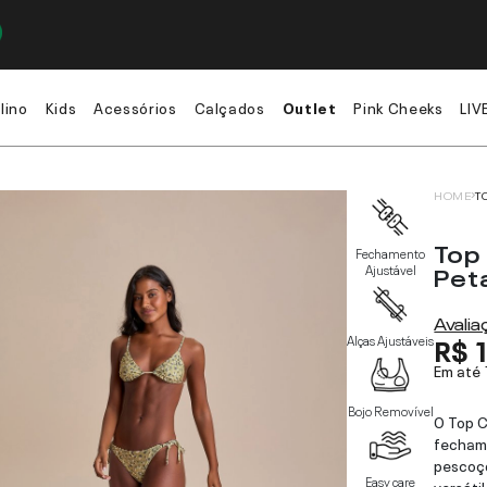
lino
Kids
Acessórios
Calçados
Outlet
Pink Cheeks
LIV
HOME
T
Top
Fechamento
Pet
Ajustável
Avali
R$ 
Alças Ajustáveis
Em até
Bojo Removível
O Top C
fecham
pescoço
Easy care
versáti