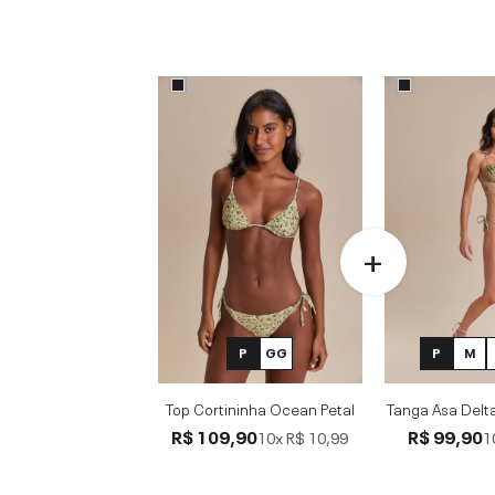
P
GG
P
M
Top Cortininha Ocean Petal
Tanga Asa Delt
R$ 109,90
R$ 99,90
10x
R$ 10,99
1