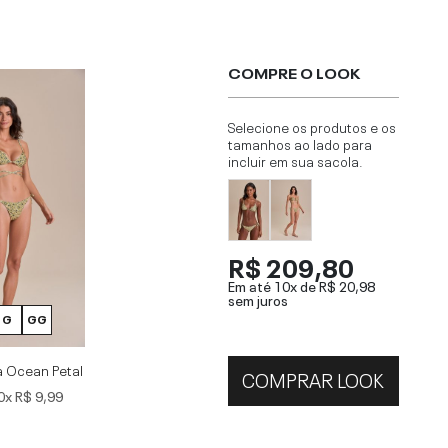
COMPRE O LOOK
Selecione os produtos e os
tamanhos ao lado para
incluir em sua sacola.
R$ 209,80
Em até 10x de
R$ 20,98
sem juros
G
GG
a Ocean Petal
COMPRAR LOOK
0x
R$ 9,99