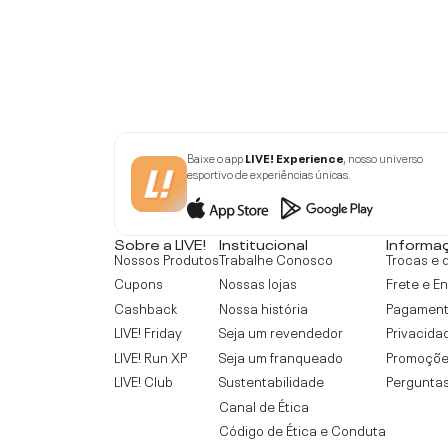
Baixe o app
LIVE! Experience
, nosso universo
esportivo de experiências únicas.
Sobre a LIVE!
Institucional
Informa
Nossos Produtos
Trabalhe Conosco
Trocas e 
Cupons
Nossas lojas
Frete e E
Cashback
Nossa história
Pagamen
LIVE! Friday
Seja um revendedor
Privacida
LIVE! Run XP
Seja um franqueado
Promoçõe
LIVE! Club
Sustentabilidade
Perguntas
Canal de Ética
Código de Ética e Conduta