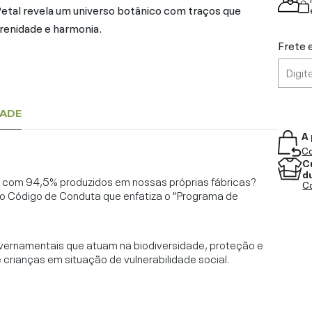
Petal revela um universo botânico com traços que
renidade e harmonia.
Frete 
DADE
A 
Co
C
d
l, com 94,5% produzidos em nossas próprias fábricas?
Co
o Código de Conduta que enfatiza o "Programa de
vernamentais que atuam na biodiversidade, proteção e
rianças em situação de vulnerabilidade social.