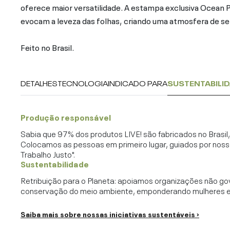
oferece maior versatilidade. A estampa exclusiva Ocean 
evocam a leveza das folhas, criando uma atmosfera de se
Feito no Brasil.
DETALHES
TECNOLOGIA
INDICADO PARA
SUSTENTABILI
Produção responsável
Sabia que 97% dos produtos LIVE! são fabricados no Brasi
Colocamos as pessoas em primeiro lugar, guiados por noss
Trabalho Justo".
Sustentabilidade
Retribuição para o Planeta: apoiamos organizações não go
conservação do meio ambiente, emponderando mulheres e c
Saiba mais sobre nossas iniciativas sustentáveis ›