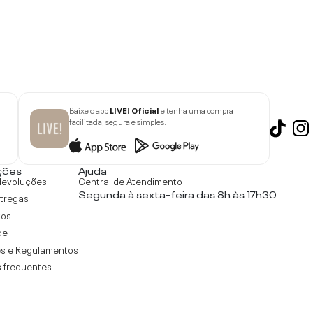
Baixe o app
LIVE! Oficial
e tenha uma compra
facilitada, segura e simples.
ções
Ajuda
devoluções
Central de Atendimento
Segunda à sexta-feira das 8h às 17h30
ntregas
tos
de
s e Regulamentos
 frequentes