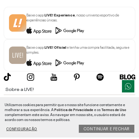
Baixe o app
LIVE! Experience
, nosso universo esportivo de
experiências únicas.
Baixe o app
LIVE! Oficial
e tenha uma compra facilitada, segura e
simples.
Sobre a LIVE!
Institucional
Utilizamos cookies para permitir que o nosso site funcione corretamente e
melhorar a sua experiência. A
Politica de Privacidade
e os
Termos de Uso
Informações
complementam este aviso. Ao navegar em nosso site, o usuário estará de
acordo com os nossos termos e políticas.
Ajuda
CONTINUAR E FECHAR
CONFIGURAÇÃO
Segurança e Qualidade