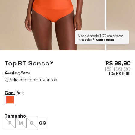
Modelo mede
1,72 cm
e veste
tamanho
P
.
Saiba mais
Top BT Sense®
R$ 99,90
R$ 199,90
Avaliações
10x
R$ 9,99
Adicionar aos favoritos
Cor:
Pick
Tamanho
P
M
G
GG