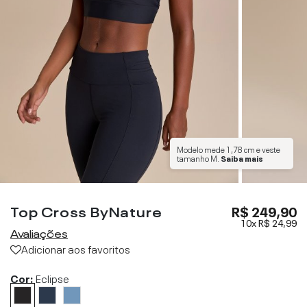
Modelo mede
1,78 cm
e veste
tamanho
M
.
Saiba mais
Top Cross ByNature
R$ 249,90
10x
R$ 24,99
Avaliações
Adicionar aos favoritos
Cor:
Eclipse