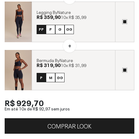
Legging ByNature
R$ 359,90
10x
R$ 35,99
PP
P
G
GG
Bermuda ByNature
R$ 319,90
10x
R$ 31,99
P
M
GG
R$ 929,70
Em até 10x de
R$ 92,97
sem juros
COMPRAR LOOK