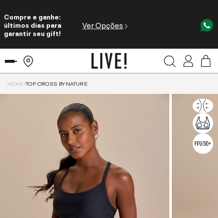
Compre e ganhe:
Ver Opções
últimos dias para
garantir seu gift!
HOME
TOP CROSS BYNATURE