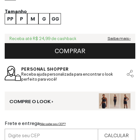
Tamanho
PP
P
M
G
GG
Receba até
R$ 24,99
de cashback
Saiba mais ›
COMPRAR
PERSONAL SHOPPER
Receba ajuda personalizada para encontrar o look
perfeito para você!
COMPRE O LOOK ›
Frete e entrega
Não sabe seu CEP?
CALCULAR