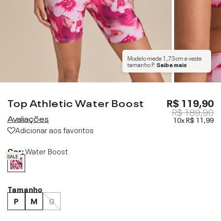
Modelo mede
1,73 cm
e veste
tamanho
P
.
Saiba mais
Top Athletic Water Boost
R$ 119,90
R$ 189,90
Avaliações
10x
R$ 11,99
Adicionar aos favoritos
Cor:
Water Boost
SALE
Tamanho
P
M
G