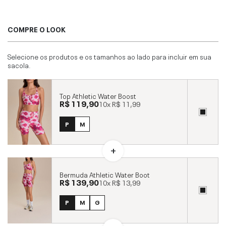
COMPRE O LOOK
Selecione os produtos e os tamanhos ao lado para incluir em sua
sacola.
Top Athletic Water Boost
R$ 119,90
10x
R$ 11,99
P
M
Bermuda Athletic Water Boot
R$ 139,90
10x
R$ 13,99
P
M
G