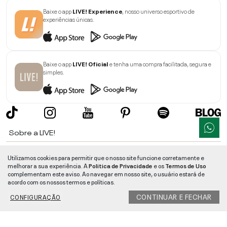
Baixe o app
LIVE! Experience
, nosso universo esportivo de
experiências únicas.
Baixe o app
LIVE! Oficial
e tenha uma compra facilitada, segura e
simples.
Sobre a LIVE!
Institucional
Utilizamos cookies para permitir que o nosso site funcione corretamente e
melhorar a sua experiência. A
Politica de Privacidade
e os
Termos de Uso
Informações
complementam este aviso. Ao navegar em nosso site, o usuário estará de
acordo com os nossos termos e políticas.
Ajuda
CONTINUAR E FECHAR
CONFIGURAÇÃO
Segurança e Qualidade
LIVE!
©
2026
- TODOS OS DIREITOS RESERVADOS -
RUA MANOEL FRANCISCO