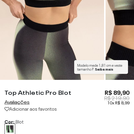
Modelo mede
1,81 cm
e veste
tamanho
P
.
Saiba mais
Top Athletic Pro Blot
R$ 89,90
R$ 219,90
Avaliações
10x
R$ 8,99
Adicionar aos favoritos
Cor:
Blot