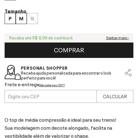
Tamanho
P
M
G
Receba até
R$ 8,99
de cashback
Saiba mais ›
COMPRAR
PERSONAL SHOPPER
Receba ajuda personalizada para encontrar o look
perfeito para você!
Frete e entrega
Não sabe seu CEP?
CALCULAR
O top de média compressão é ideal para seu treino!
Sua modelagem com decote alongado, facilita na
vestibilidade além de valorizar o shape.