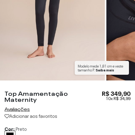
Modelo mede
1,81 cm
e veste
tamanho
P
.
Saiba mais
Top Amamentação
R$ 349,90
Maternity
10x
R$ 34,99
Avaliações
Adicionar aos favoritos
Cor:
Preto