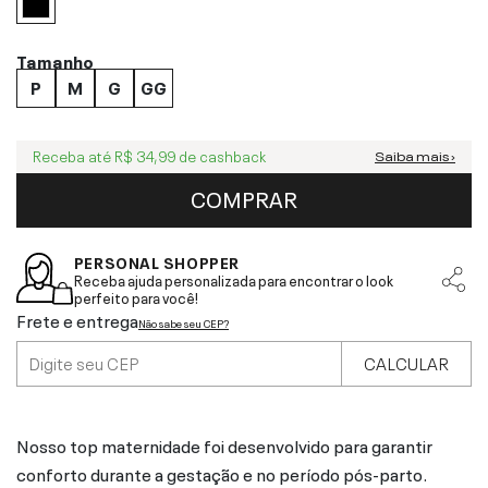
Tamanho
P
M
G
GG
Receba até
R$ 34,99
de cashback
Saiba mais ›
COMPRAR
PERSONAL SHOPPER
Receba ajuda personalizada para encontrar o look
perfeito para você!
Frete e entrega
Não sabe seu CEP?
CALCULAR
Nosso top maternidade foi desenvolvido para garantir
conforto durante a gestação e no período pós-parto.