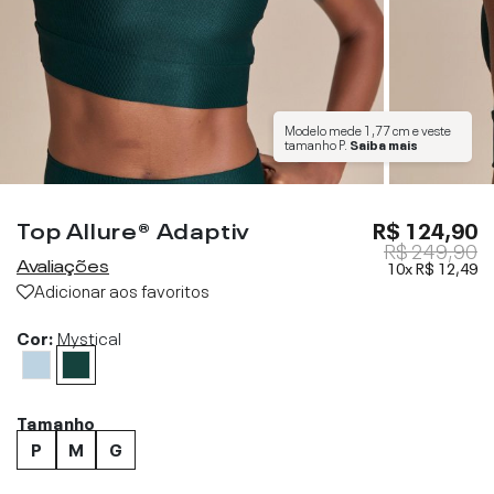
Modelo mede
1,77 cm
e veste
tamanho
P
.
Saiba mais
Top Allure® Adaptiv
R$ 124,90
R$ 249,90
Avaliações
10x
R$ 12,49
Adicionar aos favoritos
Cor:
Mystical
Tamanho
P
M
G