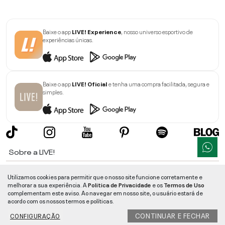
Baixe o app
LIVE! Experience
, nosso universo esportivo de
experiências únicas.
Baixe o app
LIVE! Oficial
e tenha uma compra facilitada, segura e
simples.
Sobre a LIVE!
Institucional
Utilizamos cookies para permitir que o nosso site funcione corretamente e
melhorar a sua experiência. A
Politica de Privacidade
e os
Termos de Uso
Informações
complementam este aviso. Ao navegar em nosso site, o usuário estará de
acordo com os nossos termos e políticas.
Ajuda
CONTINUAR E FECHAR
CONFIGURAÇÃO