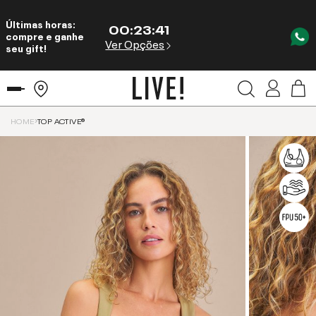
Últimas horas:
00
:
23
:
41
compre e ganhe
Ver Opções
seu gift!
HOME
TOP ACTIVE®