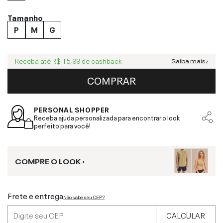
Tamanho
P
M
G
Receba até
R$ 15,99
de cashback
Saiba mais ›
COMPRAR
PERSONAL SHOPPER
Receba ajuda personalizada para encontrar o look
perfeito para você!
COMPRE O LOOK ›
Frete e entrega
Não sabe seu CEP?
CALCULAR