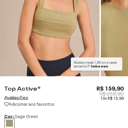
Modelo mede
1,80 cm
e veste
tamanho
P
.
Saiba mais
Top Active®
R$ 159,90
R$ 259,90
Avaliações
10x
R$ 15,99
Adicionar aos favoritos
Cor:
Sage Green