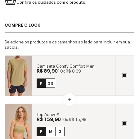
Confira os cuidados com o produto.
COMPRE O LOOK
Selecione os produtos e os tamanhos ao lado para incluir em sua
sacola.
Camiseta Comfy Comfort Men
R$ 89,90
10x
R$ 8,99
P
GG
Top Active®
R$ 159,90
10x
R$ 15,99
P
M
G