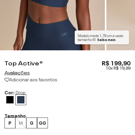
Modelo mede
1,78 cm
e veste
tamanho
M
.
Saiba mais
Top Active®
R$ 199,90
10x
R$ 19,99
Avaliações
Adicionar aos favoritos
Cor:
Drop
Tamanho
P
M
G
GG