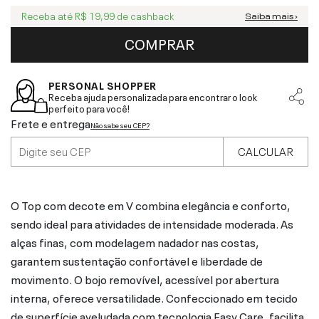
Receba até
R$ 19,99
de cashback
Saiba mais ›
COMPRAR
PERSONAL SHOPPER
Receba ajuda personalizada para encontrar o look
perfeito para você!
Frete e entrega
Não sabe seu CEP?
CALCULAR
O Top com decote em V combina elegância e conforto,
sendo ideal para atividades de intensidade moderada. As
alças finas, com modelagem nadador nas costas,
garantem sustentação confortável e liberdade de
movimento. O bojo removível, acessível por abertura
interna, oferece versatilidade. Confeccionado em tecido
de superfície aveludada com tecnologia Easy Care, facilita