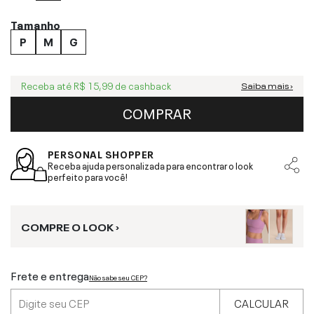
Tamanho
P
M
G
Receba até
R$ 15,99
de cashback
Saiba mais ›
COMPRAR
PERSONAL SHOPPER
Receba ajuda personalizada para encontrar o look
perfeito para você!
COMPRE O LOOK ›
Frete e entrega
Não sabe seu CEP?
CALCULAR