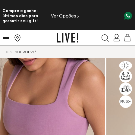
Compre e ganhe:
Ver Opções
últimos dias para
garantir seu gift!
HOME
TOP ACTIVE®