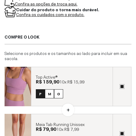
Confira as opções de troca aqui.
Cuidar do produto o torna mais durável.
Confira os cuidados com o produto.
COMPRE O LOOK
Selecione os produtos e os tamanhos ao lado para incluir em sua
sacola.
Top Active®
R$ 159,90
10x
R$ 15,99
P
M
G
Meia Tab Running Unissex
R$ 79,90
10x
R$ 7,99