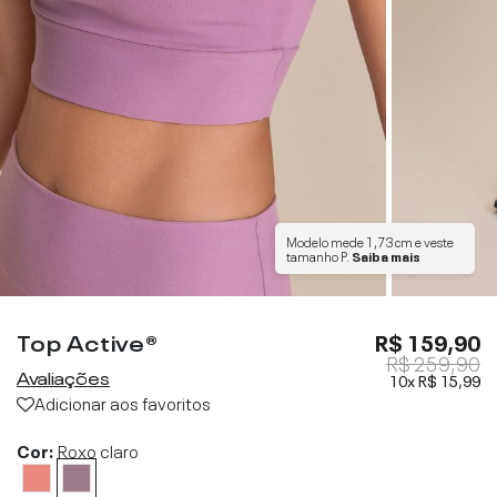
Modelo mede
1,73 cm
e veste
tamanho
P
.
Saiba mais
Top Active®
R$ 159,90
R$ 259,90
Avaliações
10x
R$ 15,99
Adicionar aos favoritos
Cor:
Roxo claro