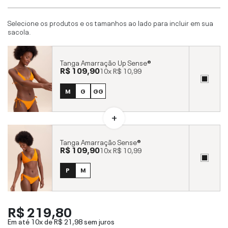
Selecione os produtos e os tamanhos ao lado para incluir em sua
sacola.
Tanga Amarração Up Sense®
R$ 109,90
10x
R$ 10,99
M
G
GG
Tanga Amarração Sense®
R$ 109,90
10x
R$ 10,99
P
M
R$ 219,80
Em até 10x de
R$ 21,98
sem juros