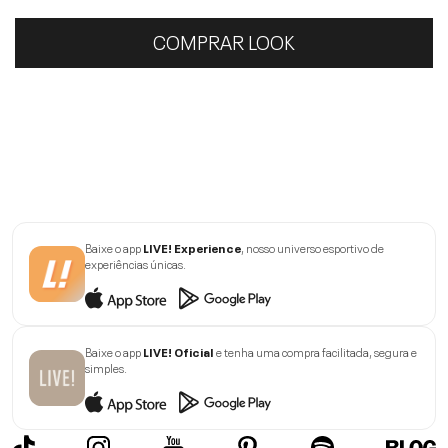
COMPRAR LOOK
Baixe o app
LIVE! Experience
, nosso universo esportivo de
experiências únicas.
Baixe o app
LIVE! Oficial
e tenha uma compra facilitada, segura e
simples.