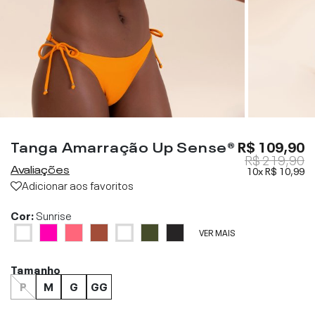
Tanga Amarração Up Sense®
R$ 109,90
R$ 219,90
Avaliações
10x
R$ 10,99
Adicionar aos favoritos
Cor:
Sunrise
VER MAIS
Tamanho
P
M
G
GG