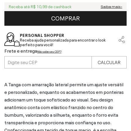
Receba até
R$ 10,99
de cashback
Saiba mais ›
COMPRAR
PERSONAL SHOPPER
Receba ajuda personalizada para encontrar o look
perfeito para você!
Frete e entrega
Não sabe seu CEP?
CALCULAR
A Tanga com amarração lateral permite um ajuste versátil
e personalizado, enquanto os acabamentos em ponteiras
adicionam um toque sofisticado ao visual. Seu design
anatômico conta com elástico franzido no centro do
bumbum, valorizando a silhueta, enquanto o forro evita
transparência e proporciona mais confiança no uso.
Confeccionada em tecido de toque macio, é a escolha