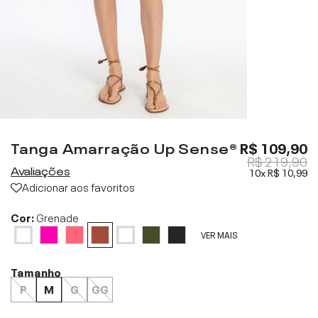
Tanga Amarração Up Sense®
R$ 109,90
R$ 219,90
Avaliações
10x
R$ 10,99
Adicionar aos favoritos
Cor:
Grenade
VER MAIS
Tamanho
P
M
G
GG