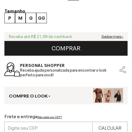
Tamanho
P
M
G
GG
Receba até
R$ 21,99
de cashback
Saiba mais ›
COMPRAR
PERSONAL SHOPPER
Receba ajuda personalizada para encontrar o look
perfeito para você!
COMPRE O LOOK ›
Frete e entrega
Não sabe seu CEP?
CALCULAR