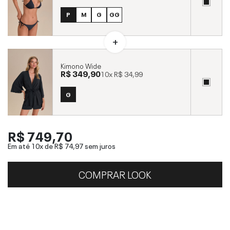
P
M
G
GG
Kimono Wide
R$ 349,90
10x
R$ 34,99
G
R$ 749,70
Em até 10x de
R$ 74,97
sem juros
COMPRAR LOOK