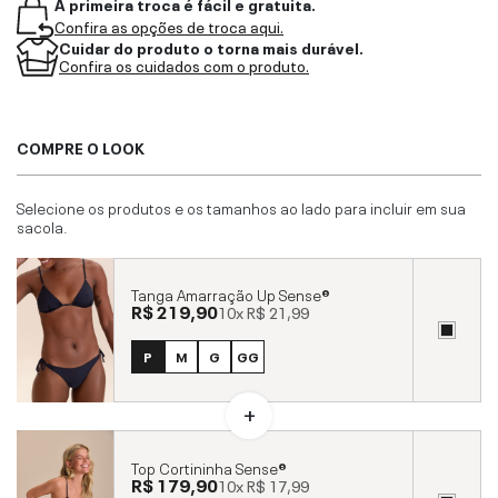
A primeira troca é fácil e gratuita.
Confira as opções de troca aqui.
Cuidar do produto o torna mais durável.
Confira os cuidados com o produto.
COMPRE O LOOK
Selecione os produtos e os tamanhos ao lado para incluir em sua
sacola.
Tanga Amarração Up Sense®
R$ 219,90
10x
R$ 21,99
P
M
G
GG
Top Cortininha Sense®
R$ 179,90
10x
R$ 17,99