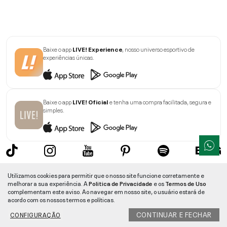
Baixe o app
LIVE! Experience
, nosso universo esportivo de
experiências únicas.
Baixe o app
LIVE! Oficial
e tenha uma compra facilitada, segura e
simples.
Sobre a LIVE!
Utilizamos cookies para permitir que o nosso site funcione corretamente e
melhorar a sua experiência. A
Politica de Privacidade
e os
Termos de Uso
Institucional
complementam este aviso. Ao navegar em nosso site, o usuário estará de
acordo com os nossos termos e políticas.
Informações
CONTINUAR E FECHAR
CONFIGURAÇÃO