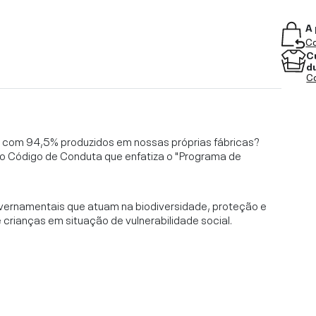
A 
Co
C
d
Co
l, com 94,5% produzidos em nossas próprias fábricas?
o Código de Conduta que enfatiza o "Programa de
vernamentais que atuam na biodiversidade, proteção e
rianças em situação de vulnerabilidade social.