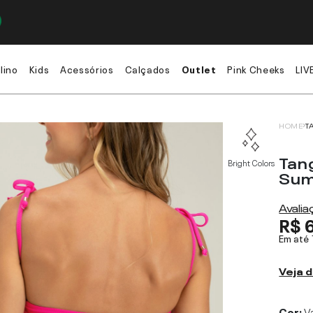
lino
Kids
Acessórios
Calçados
Outlet
Pink Cheeks
LIV
HOME
T
Tan
Bright Colors
Sum
Avali
R$ 
Em até
Veja d
Cor:
V