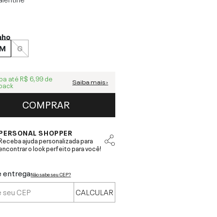
nho
M
G
ba até
R$ 6,99
de
Saiba mais ›
back
COMPRAR
PERSONAL SHOPPER
Receba ajuda personalizada para
encontrar o look perfeito para você!
e entrega
Não sabe seu CEP?
CALCULAR