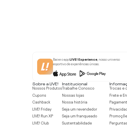
Baixe o app
LIVE! Experience
, nosso universo
esportivo de experiências únicas.
Sobre a LIVE!
Institucional
Informa
Nossos Produtos
Trabalhe Conosco
Trocas e 
Cupons
Nossas lojas
Frete e E
Cashback
Nossa história
Pagamen
LIVE! Friday
Seja um revendedor
Privacida
LIVE! Run XP
Seja um franqueado
Promoçõe
LIVE! Club
Sustentabilidade
Perguntas