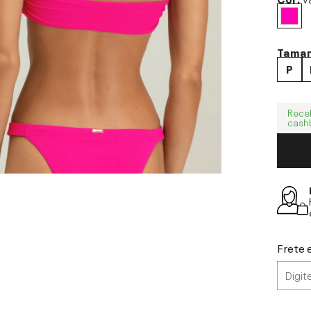
Tama
P
Rece
cash
Frete 