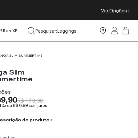
Ver Opções
Tops
Pesquisar:
Leggings
E! Run XP
Moda Praia
ANGA SLIM SUMMERTIME
ga Slim
mertime
ações
69,90
R$ 179,90
 10x de
R$ 6,99
sem juros
escrição do produto ›
alentine