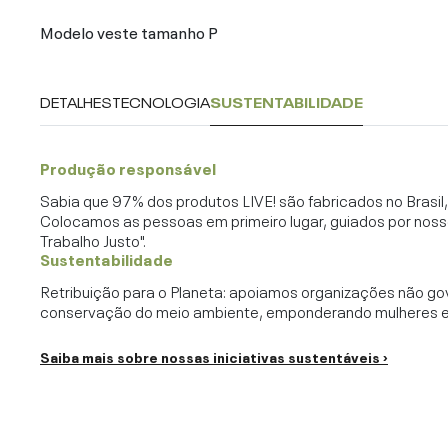
Modelo veste tamanho P
DETALHES
TECNOLOGIA
SUSTENTABILIDADE
Produção responsável
Sabia que 97% dos produtos LIVE! são fabricados no Brasi
Colocamos as pessoas em primeiro lugar, guiados por noss
Trabalho Justo".
Sustentabilidade
Retribuição para o Planeta: apoiamos organizações não go
conservação do meio ambiente, emponderando mulheres e c
Saiba mais sobre nossas iniciativas sustentáveis ›