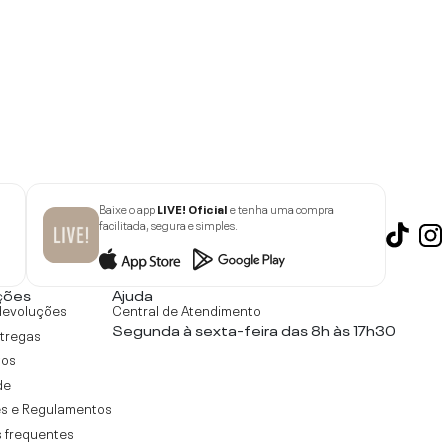
Baixe o app
LIVE! Oficial
e tenha uma compra
facilitada, segura e simples.
ções
Ajuda
devoluções
Central de Atendimento
Segunda à sexta-feira das 8h às 17h30
ntregas
tos
de
s e Regulamentos
 frequentes