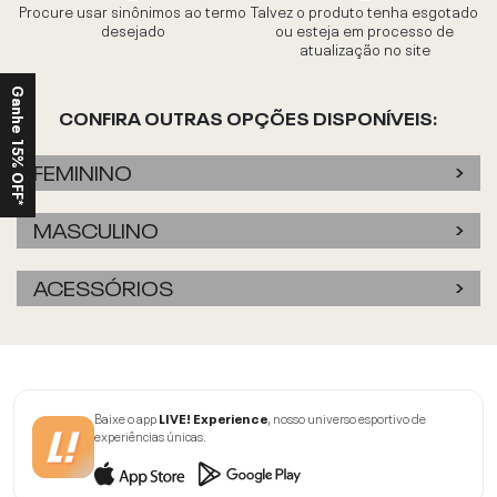
Procure usar sinônimos ao termo
Talvez o produto tenha esgotado
desejado
ou esteja em processo de
atualização no site
Ganhe 15% OFF*
CONFIRA OUTRAS OPÇÕES DISPONÍVEIS:
FEMININO
MASCULINO
ACESSÓRIOS
Baixe o app
LIVE! Experience
, nosso universo esportivo de
experiências únicas.