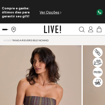
Compre e ganhe:
Ver Opções
últimos dias para
garantir seu gift!
HOME
TANGA REVERSIBLE NOMAD