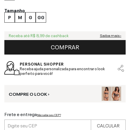
Tamanho
P
M
G
GG
Receba até
R$ 8,99
de cashback
Saiba mais ›
COMPRAR
PERSONAL SHOPPER
Receba ajuda personalizada para encontrar o look
perfeito para você!
COMPRE O LOOK ›
Frete e entrega
Não sabe seu CEP?
CALCULAR