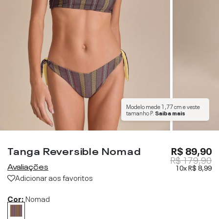
Modelo mede
1,77 cm
e veste
tamanho
P
.
Saiba mais
Tanga Reversible Nomad
R$ 89,90
R$ 179,90
Avaliações
10x
R$ 8,99
Adicionar aos favoritos
Cor:
Nomad