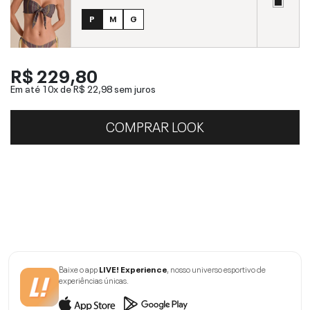
P
M
G
R$ 229,80
Em até 10x de
R$ 22,98
sem juros
COMPRAR LOOK
Baixe o app
LIVE! Experience
, nosso universo esportivo de
experiências únicas.