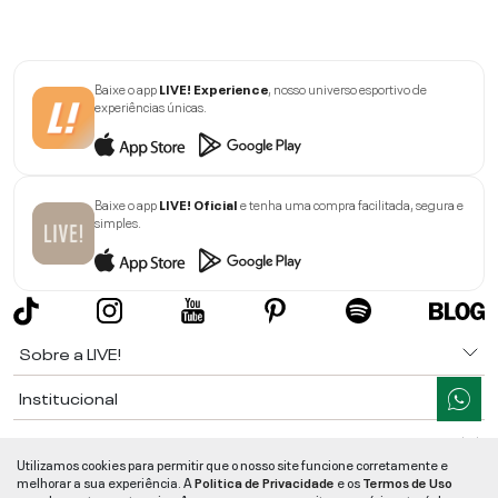
Baixe o app
LIVE! Experience
, nosso universo esportivo de
experiências únicas.
Baixe o app
LIVE! Oficial
e tenha uma compra facilitada, segura e
simples.
Sobre a LIVE!
Institucional
Informações
Utilizamos cookies para permitir que o nosso site funcione corretamente e
melhorar a sua experiência. A
Politica de Privacidade
e os
Termos de Uso
Ajuda