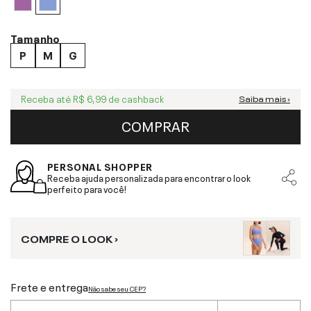
Tamanho
P
M
G
Receba até
R$ 6,99
de cashback
Saiba mais ›
COMPRAR
PERSONAL SHOPPER
Receba ajuda personalizada para encontrar o look
perfeito para você!
COMPRE O LOOK ›
Frete e entrega
Não sabe seu CEP?