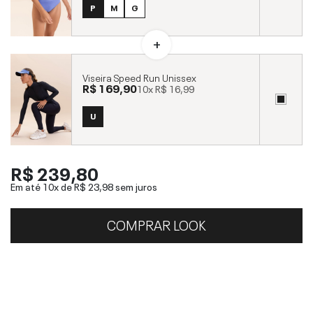
P
M
G
Viseira Speed Run Unissex
R$ 169,90
10x
R$ 16,99
U
R$ 239,80
Em até 10x de
R$ 23,98
sem juros
COMPRAR LOOK