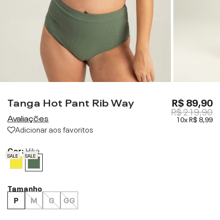
Tanga Hot Pant Rib Way
R$ 89,90
R$ 219,90
Avaliações
10x
R$ 8,99
Adicionar aos favoritos
Cor:
Hike
SALE
SALE
Tamanho
P
M
G
GG