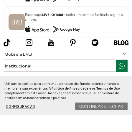
Baixe o app
LIVE! Oficial
e tenha uma compra facilitada, segura e
simples.
Sobre a LIVE!
Institucional
Informações
Utilizamos cookies para permitir que o nosso site funcione corretamente e
melhorar a sua experiência. A
Politica de Privacidade
e os
Termos de Uso
Ajuda
complementam este aviso. Ao navegar em nosso site, o usuário estará de
acordo com os nossos termos e políticas.
Segurança e Qualidade
CONTINUAR E FECHAR
CONFIGURAÇÃO
LIVE!
©
2026
- TODOS OS DIREITOS RESERVADOS -
RUA MANOEL FRANCISCO
DA COSTA, 1600 - BAIRRO VIEIRA - CEP 89257-207
-
JARAGUÁ DO SUL
/
SC
-
CNPJ:
05.108.435/0001-78
-
MAPA DO SITE