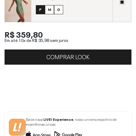
P
M
G
R$ 359,80
Em até 10x de
R$ 35,98
sem juros
COMPRAR LOOK
Baixe o app
LIVE! Experience
, nosso universo esportivo de
experiências únicas.