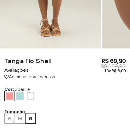
Tanga Fio Shell
R$ 69,90
R$ 169,90
Avaliações
10x
R$ 6,99
Adicionar aos favoritos
Cor:
Sparkle
Tamanho
P
M
G