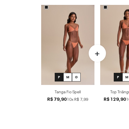
P
M
G
P
M
Tanga Fio Spell
Top Triâng
R$ 79,90
R$ 129,90
10x
R$ 7,99
1