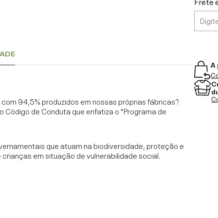
Frete 
DADE
A 
Co
C
d
Co
l, com 94,5% produzidos em nossas próprias fábricas?
o Código de Conduta que enfatiza o "Programa de
vernamentais que atuam na biodiversidade, proteção e
rianças em situação de vulnerabilidade social.