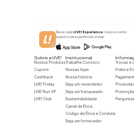
Baixe o app
LIVE! Experience
, nosso universo
esportivo de experiências únicas.
Sobre a LIVE!
Institucional
Informa
Nossos Produtos
Trabalhe Conosco
Trocas e 
Cupons
Nossas lojas
Frete e E
Cashback
Nossa história
Pagamen
LIVE! Friday
Seja um revendedor
Privacida
LIVE! Run XP
Seja um franqueado
Promoçõe
LIVE! Club
Sustentabilidade
Perguntas
Canal de Ética
Código de Ética e Conduta
Seja um fornecedor