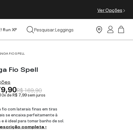
Ver Opções
Tops
Pesquisar:
Leggings
E! Run XP
Moda Praia
ANGA FIO SPELL
a Fio Spell
ações
79,90
R$ 169,90
 10x de
R$ 7,99
sem juros
 fio com laterais finas em tiras
eis se encaixa perfeitamente à
a e é ideal para tomar banho de sol.
descrição completa ›