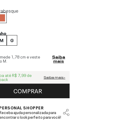
rabesque
nho
M
G
 mede
1,78 cm
e veste
Saiba
o
M
.
mais
ba até
R$ 7,99
de
Saiba mais ›
back
COMPRAR
PERSONAL SHOPPER
Receba ajuda personalizada para
encontrar o look perfeito para você!