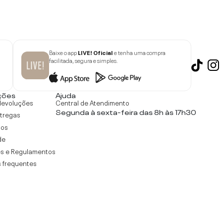
Baixe o app
LIVE! Oficial
e tenha uma compra
facilitada, segura e simples.
ções
Ajuda
devoluções
Central de Atendimento
Segunda à sexta-feira das 8h às 17h30
ntregas
tos
de
s e Regulamentos
 frequentes