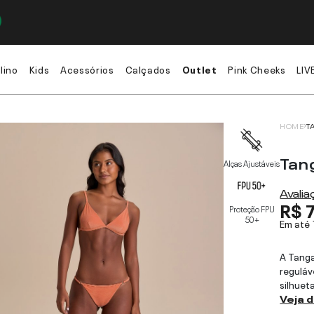
lino
Kids
Acessórios
Calçados
Outlet
Pink Cheeks
LIV
HOME
T
Tang
Alças Ajustáveis
Avali
R$ 
Proteção FPU
50+
Em até
A Tanga
reguláv
silhuet
Veja 