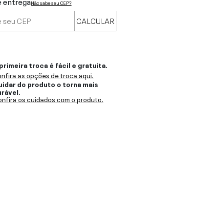
e entrega
Não sabe seu CEP?
CALCULAR
primeira troca é fácil e gratuita.
nfira as opções de troca aqui.
uidar do produto o torna mais
urável.
nfira os cuidados com o produto.