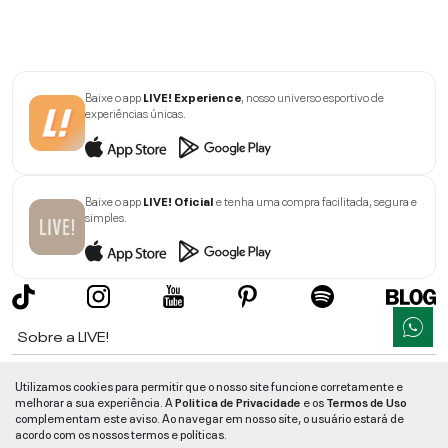
Baixe o app
LIVE! Experience
, nosso universo esportivo de
experiências únicas.
Baixe o app
LIVE! Oficial
e tenha uma compra facilitada, segura e
simples.
Sobre a LIVE!
Institucional
Utilizamos cookies para permitir que o nosso site funcione corretamente e
melhorar a sua experiência. A
Politica de Privacidade
e os
Termos de Uso
Informações
complementam este aviso. Ao navegar em nosso site, o usuário estará de
acordo com os nossos termos e políticas.