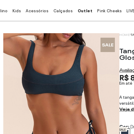
lino
Kids
Acessórios
Calçados
Outlet
Pink Cheeks
LIV
HOME
T
Tan
Glo
Avali
R$ 
Em até
A tanga
versátil
Veja 
Cor:
D
SALE