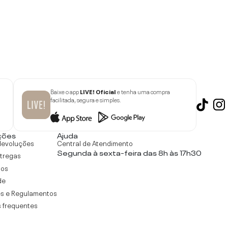
Baixe o app
LIVE! Oficial
e tenha uma compra
facilitada, segura e simples.
ções
Ajuda
devoluções
Central de Atendimento
Segunda à sexta-feira das 8h às 17h30
ntregas
tos
de
s e Regulamentos
 frequentes