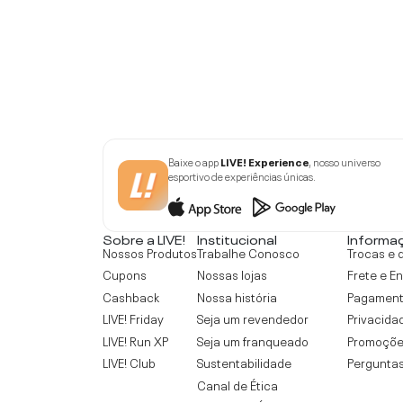
Baixe o app
LIVE! Experience
, nosso universo
esportivo de experiências únicas.
Sobre a LIVE!
Institucional
Informa
Nossos Produtos
Trabalhe Conosco
Trocas e 
Cupons
Nossas lojas
Frete e E
Cashback
Nossa história
Pagamen
LIVE! Friday
Seja um revendedor
Privacida
LIVE! Run XP
Seja um franqueado
Promoçõe
LIVE! Club
Sustentabilidade
Perguntas
Canal de Ética