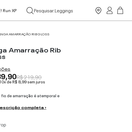
Tops
Pesquisar:
Leggings
E! Run XP
Moda Praia
ANGA AMARRAÇÃO RIB GLOSS
ga Amarração Rib
ss
ações
89,90
R$ 219,90
 10x de
R$ 8,99
sem juros
 fio de amarração é atemporal e
.
descrição completa ›
rop