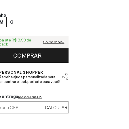
nho
M
G
ba até
R$ 8,99
de
Saiba mais ›
back
COMPRAR
PERSONAL SHOPPER
Receba ajuda personalizada para
encontrar o look perfeito para você!
e entrega
Não sabe seu CEP?
CALCULAR