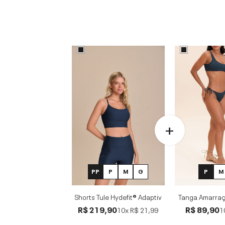
PP
P
M
G
P
M
Shorts Tule Hydefit® Adaptiv
Tanga Amarraç
R$ 219,90
R$ 89,90
10x
R$ 21,99
1