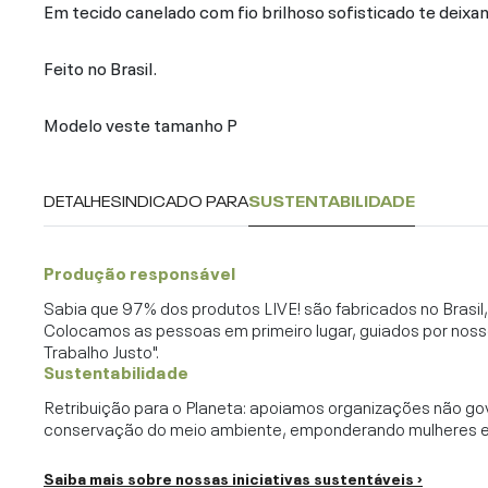
Em tecido canelado com fio brilhoso sofisticado te deixan
Feito no Brasil.
Modelo veste tamanho P
DETALHES
INDICADO PARA
SUSTENTABILIDADE
Produção responsável
Sabia que 97% dos produtos LIVE! são fabricados no Brasi
Colocamos as pessoas em primeiro lugar, guiados por noss
Trabalho Justo".
Sustentabilidade
Retribuição para o Planeta: apoiamos organizações não go
conservação do meio ambiente, emponderando mulheres e c
Saiba mais sobre nossas iniciativas sustentáveis ›