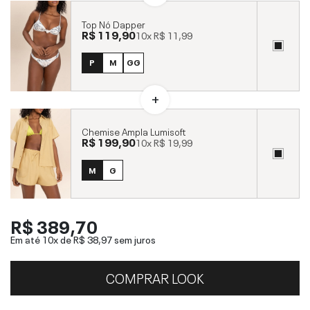
Top Nó Dapper
R$ 119,90
10x
R$ 11,99
P
M
GG
Chemise Ampla Lumisoft
R$ 199,90
10x
R$ 19,99
M
G
R$ 389,70
Em até 10x de
R$ 38,97
sem juros
COMPRAR LOOK