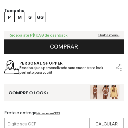
Tamanho
P
M
G
GG
Receba até
R$ 6,99
de cashback
Saiba mais ›
COMPRAR
PERSONAL SHOPPER
Receba ajuda personalizada para encontrar o look
perfeito para você!
COMPRE O LOOK ›
Frete e entrega
Não sabe seu CEP?
CALCULAR