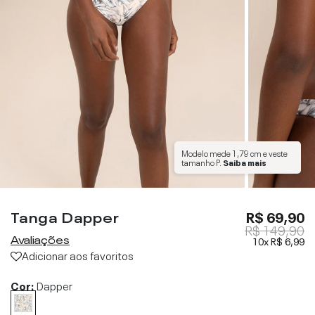
Modelo mede
1,79 cm
e veste
tamanho
P
.
Saiba mais
Tanga Dapper
R$ 69,90
R$ 149,90
Avaliações
10x
R$ 6,99
Adicionar aos favoritos
Cor:
Dapper