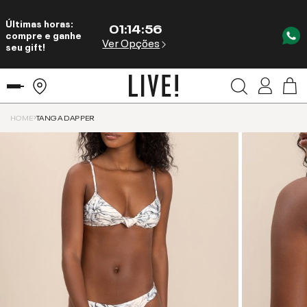
Últimas horas:
01
:
14
:
55
compre e ganhe
Ver Opções
seu gift!
HOME
TANGA DAPPER