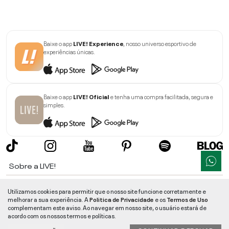
Baixe o app
LIVE! Experience
, nosso universo esportivo de
experiências únicas.
Baixe o app
LIVE! Oficial
e tenha uma compra facilitada, segura e
simples.
Sobre a LIVE!
Institucional
Utilizamos cookies para permitir que o nosso site funcione corretamente e
melhorar a sua experiência. A
Politica de Privacidade
e os
Termos de Uso
Informações
complementam este aviso. Ao navegar em nosso site, o usuário estará de
acordo com os nossos termos e políticas.
Ajuda