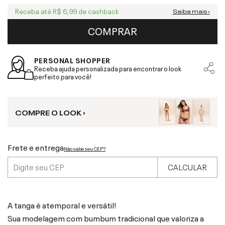
Receba até
R$ 6,99
de cashback
Saiba mais ›
COMPRAR
PERSONAL SHOPPER
Receba ajuda personalizada para encontrar o look
perfeito para você!
COMPRE O LOOK ›
Frete e entrega
Não sabe seu CEP?
CALCULAR
A tanga é atemporal e versátil!
Sua modelagem com bumbum tradicional que valoriza a