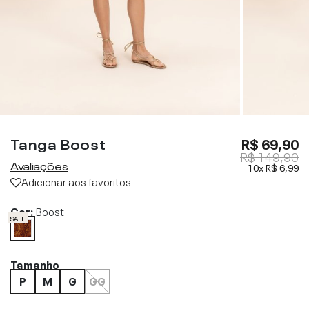
Tanga Boost
R$ 69,90
R$ 149,90
Avaliações
10x
R$ 6,99
Adicionar aos favoritos
Cor:
Boost
SALE
Tamanho
P
M
G
GG