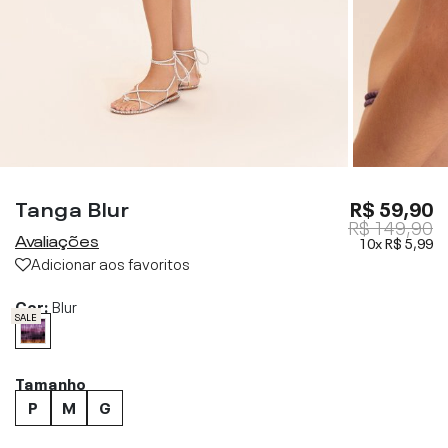
Tanga Blur
R$ 59,90
R$ 149,90
Avaliações
10x
R$ 5,99
Adicionar aos favoritos
Cor:
Blur
SALE
Tamanho
P
M
G