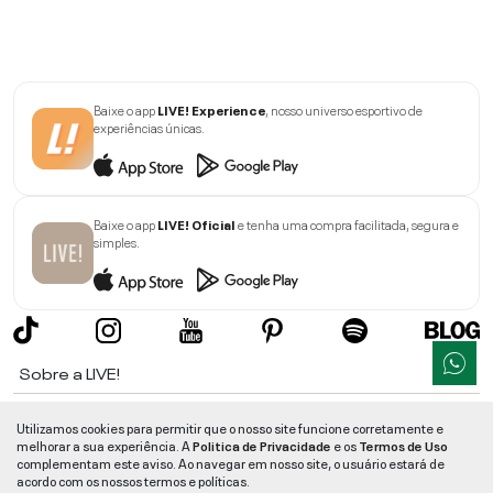
Baixe o app
LIVE! Experience
, nosso universo esportivo de
experiências únicas.
Baixe o app
LIVE! Oficial
e tenha uma compra facilitada, segura e
simples.
Sobre a LIVE!
Institucional
Utilizamos cookies para permitir que o nosso site funcione corretamente e
melhorar a sua experiência. A
Politica de Privacidade
e os
Termos de Uso
Informações
complementam este aviso. Ao navegar em nosso site, o usuário estará de
acordo com os nossos termos e políticas.