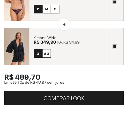
P
M
G
Kimono Wide
R$ 349,90
10x
R$ 34,99
G
GG
R$ 489,70
Em até 10x de
R$ 48,97
sem juros
COMPRAR LOOK