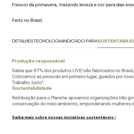
frescor da primavera, trazendo leveza e cor para dias en
Feito no Brasil.
DETALHES
TECNOLOGIA
INDICADO PARA
SUSTENTABILI
Produção responsável
Sabia que 97% dos produtos LIVE! são fabricados no Brasi
Colocamos as pessoas em primeiro lugar, guiados por noss
Trabalho Justo".
Sustentabilidade
Retribuição para o Planeta: apoiamos organizações não go
conservação do meio ambiente, emponderando mulheres e c
Saiba mais sobre nossas iniciativas sustentáveis ›