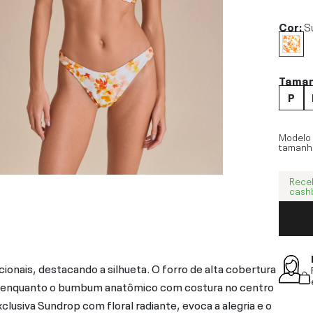
Cor:
S
Tama
P
Modelo
tamanh
Rece
cash
ionais, destacando a silhueta. O forro de alta cobertura
, enquanto o bumbum anatômico com costura no centro
lusiva Sundrop com floral radiante, evoca a alegria e o