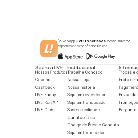
Baixe o app
LIVE! Experience
, nosso universo
esportivo de experiências únicas.
Sobre a LIVE!
Institucional
Informa
Nossos Produtos
Trabalhe Conosco
Trocas e 
Cupons
Nossas lojas
Frete e E
Cashback
Nossa história
Pagamen
LIVE! Friday
Seja um revendedor
Privacida
LIVE! Run XP
Seja um franqueado
Promoçõe
LIVE! Club
Sustentabilidade
Perguntas
Canal de Ética
Código de Ética e Conduta
Seja um fornecedor