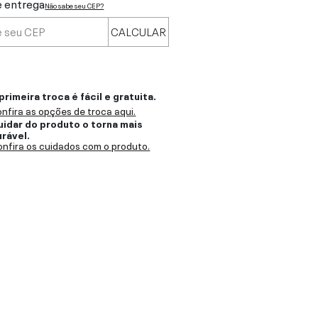
e entrega
Não sabe seu CEP?
CALCULAR
primeira troca é fácil e gratuita.
nfira as opções de troca aqui.
uidar do produto o torna mais
urável.
nfira os cuidados com o produto.