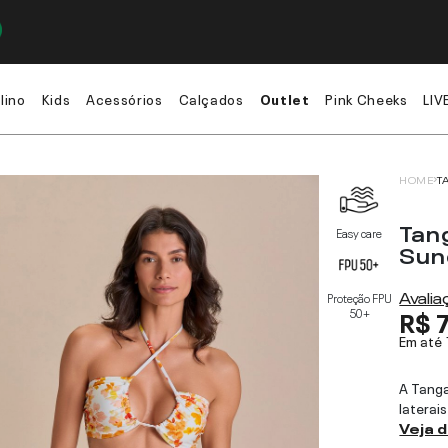
lino
Kids
Acessórios
Calçados
Outlet
Pink Cheeks
LIV
HOME
T
Tan
Easy care
Sun
Avali
Proteção FPU
R$ 
50+
Em até
A Tanga
laterai
Veja 