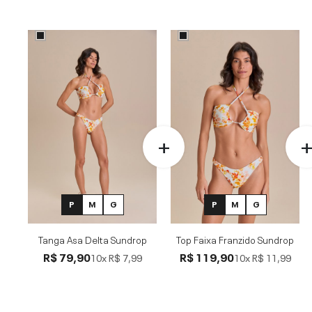
P
M
G
P
M
G
Tanga Asa Delta Sundrop
Top Faixa Franzido Sundrop
R$ 79,90
R$ 119,90
10x
R$ 7,99
10x
R$ 11,99