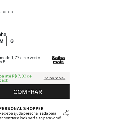
undrop
nho
M
G
 mede
1,77 cm
e veste
Saiba
o
P
.
mais
ba até
R$ 7,99
de
Saiba mais ›
back
COMPRAR
PERSONAL SHOPPER
Receba ajuda personalizada para
encontrar o look perfeito para você!