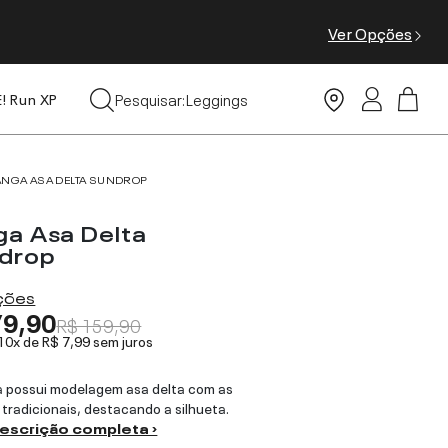
Ver Opções
Tops
Pesquisar:
Leggings
E! Run XP
Moda Praia
ANGA ASA DELTA SUNDROP
ga Asa Delta
drop
ações
79,90
R$ 159,90
 10x de
R$ 7,99
sem juros
 possui modelagem asa delta com as
s tradicionais, destacando a silhueta.
descrição completa ›