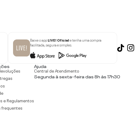
Baixe o app
LIVE! Oficial
e tenha uma compra
facilitada, segura e simples.
ções
Ajuda
devoluções
Central de Atendimento
Segunda à sexta-feira das 8h às 17h30
ntregas
tos
de
s e Regulamentos
 frequentes