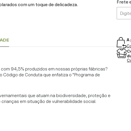
Frete 
solarados com um toque de delicadeza.
A 
DADE
Co
C
d
Co
l, com 94,5% produzidos em nossas próprias fábricas?
o Código de Conduta que enfatiza o "Programa de
vernamentais que atuam na biodiversidade, proteção e
rianças em situação de vulnerabilidade social.