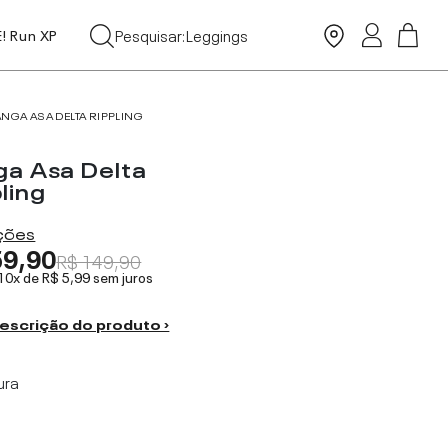
Tops
Pesquisar:
Leggings
E! Run XP
Moda Praia
ANGA ASA DELTA RIPPLING
ga Asa Delta
ling
ações
59,90
R$ 149,90
 10x de
R$ 5,99
sem juros
escrição do produto ›
ura