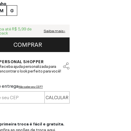
nho
M
G
ba até
R$ 5,99
de
Saiba mais ›
back
COMPRAR
PERSONAL SHOPPER
Receba ajuda personalizada para
encontrar o look perfeito para você!
e entrega
Não sabe seu CEP?
CALCULAR
primeira troca é fácil e gratuita.
nfira as opções de troca aqui.