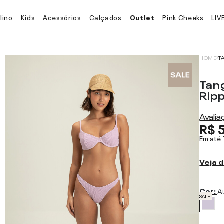
lino
Kids
Acessórios
Calçados
Outlet
Pink Cheeks
LIV
HOME
T
Tan
Ripp
Avali
R$ 
Em até
Veja d
Cor:
A
SALE