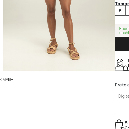
Tama
P
Rece
cash
 MAIS
Frete 
A 
Co